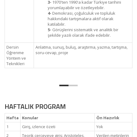
3-
1970'ten 1990'a kadar Türkiye tarihini
yorumlayabilir ve özetleyebilir.
4-
Demokrasi, çoğulculuk ve topluluk
hakkındaki tartışmalara aktif olarak
katılabilir.
5-
Görüşlerini sistematik ve analitik bir
şekilde yazılı olarak ifade edebilir.
Dersin
Anlatma, sunuş, buluş, araştırma, yazma, tartışma,
Öğrenme
soru-cevap, proje
Yöntem ve
Teknikleri
HAFTALIK PROGRAM
Hafta
Konular
Ön Hazırlık
1
Giriş, izlence özeti
Yok
2
Teorik çerçeveye giriş: Aristoteles,
Verilen metinlerin