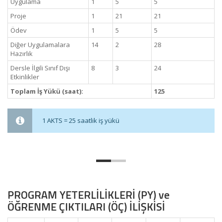
Uygulama
1
5
5
Proje
1
21
21
Ödev
1
5
5
Diğer Uygulamalara
14
2
28
Hazırlık
Dersle İlgili Sınıf Dışı
8
3
24
Etkinlikler
Toplam İş Yükü (saat):
125
1 AKTS = 25 saatlik iş yükü
PROGRAM YETERLİLİKLERİ (PY) ve
ÖĞRENME ÇIKTILARI (ÖÇ) İLİŞKİSİ