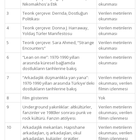
Nikomakhos'a Etik
okunması
3
Teorik çerçeve: Derrida, Dostluğun
Verilen metinlerin
Politikası
okunması
4
Teorik çerçeve: Donna J. Harraway,
Verilen metinlerin
Yoldaş Türler Manifestosu
okunması
5
Teorik çerçeve: Sara Ahmed, “Strange
Verilen metinlerin
Encounters”
okunması
6
“Lean on me”: 1970-1990 yılları
Verilen metinlerin
arasında küresel bağlamda
okunması
dostlukların tarihlerine bakış
7
“Arkadaşlık düşmanlıkla yan yana”:
Verilen metinlerin
1970-1990 yılları arasında Türkiye'deki
okunması, verilen
dostlukların tarihlerine bakış
filmin izlenmesi
8
Film gösterimi
Yok
9
Underground yakınlıklar: altkültürler,
Verilen metinlerin
fanzinler ve 1980ler sonrası punk ve
okunması, verilen
rock kültürü. Fanzin atölyesi.
filmin izlenmesi
10
Arkadaşlık mekanları. Hapishane
Verilen metinlerin
arkadaşları, iş arkadaşları, okul
okunması, verilen
arkadaşları, kulüpler, örgütler,
filmin izlenmesi