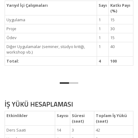
Yarıyıl İçi Çalışmaları
Sayı
Katkı Payı
(%)
Uygulama
1
15
Proje
1
30
Ödev
1
15
Diğer Uygulamalar (seminer, stüdyo kritiği,
1
40
workshop vb.)
Total:
4
100
İŞ YÜKÜ HESAPLAMASI
Etkinlikler
Sayısı
Süresi
Toplam İş Yükü
(saat)
(saat)
Ders Saati
14
3
42