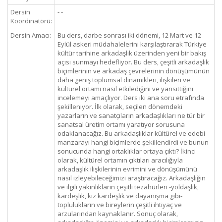
Dersin
- -
Koordinatörü:
Dersin Amacı:
Bu ders, darbe sonrası iki dönemi, 12 Mart ve 12
Eylül askeri müdahalelerini karşılaştırarak Türkiye
kültür tarihine arkadaşlık üzerinden yeni bir bakış
açısı sunmayı hedefliyor. Bu ders, çeşitli arkadaşlık
biçimlerinin ve arkadaş çevrelerinin dönüşümünün
daha geniş toplumsal dinamikleri, ilişkileri ve
kültürel ortamı nasıl etkilediğini ve yansıttığını
incelemeyi amaçlıyor. Ders iki ana soru etrafında
şekilleniyor. İlk olarak, seçilen dönemdeki
yazarların ve sanatçıların arkadaşlıkları ne tür bir
sanatsal üretim ortamı yaratıyor sorusuna
odaklanacağız. Bu arkadaşlıklar kültürel ve edebi
manzarayı hangi biçimlerde şekillendirdi ve bunun
sonucunda hangi ortaklıklar ortaya çıktı? İkinci
olarak, kültürel ortamın çıktıları aracılığıyla
arkadaşlık ilişkilerinin evrimini ve dönüşümünü
nasıl izleyebileceğimizi araştıracağız. Arkadaşlığın
ve ilgili yakınlıkların çeşitli tezahürleri -yoldaşlık,
kardeşlik, kız kardeşlik ve dayanışma gibi-
toplulukların ve bireylerin çeşitli ihtiyaç ve
arzularından kaynaklanır. Sonuç olarak,