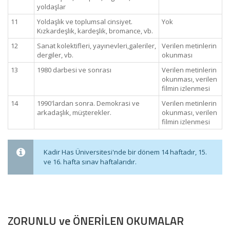
yoldaşlar
11
Yoldaşlık ve toplumsal cinsiyet.
Yok
Kızkardeşlik, kardeşlik, bromance, vb.
12
Sanat kolektifleri, yayınevleri,galeriler,
Verilen metinlerin
dergiler, vb.
okunması
13
1980 darbesi ve sonrası
Verilen metinlerin
okunması, verilen
filmin izlenmesi
14
1990'lardan sonra. Demokrasi ve
Verilen metinlerin
arkadaşlık, müşterekler.
okunması, verilen
filmin izlenmesi
Kadir Has Üniversitesi'nde bir dönem 14 haftadır, 15.
ve 16. hafta sınav haftalarıdır.
ZORUNLU ve ÖNERİLEN OKUMALAR