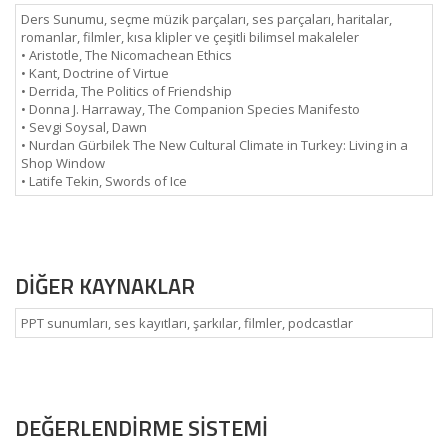
Ders Sunumu, seçme müzik parçaları, ses parçaları, haritalar,
romanlar, filmler, kısa klipler ve çeşitli bilimsel makaleler
• Aristotle, The Nicomachean Ethics
• Kant, Doctrine of Virtue
• Derrida, The Politics of Friendship
• Donna J. Harraway, The Companion Species Manifesto
• Sevgi Soysal, Dawn
• Nurdan Gürbilek The New Cultural Climate in Turkey: Living in a
Shop Window
• Latife Tekin, Swords of Ice
DİĞER KAYNAKLAR
PPT sunumları, ses kayıtları, şarkılar, filmler, podcastlar
DEĞERLENDİRME SİSTEMİ