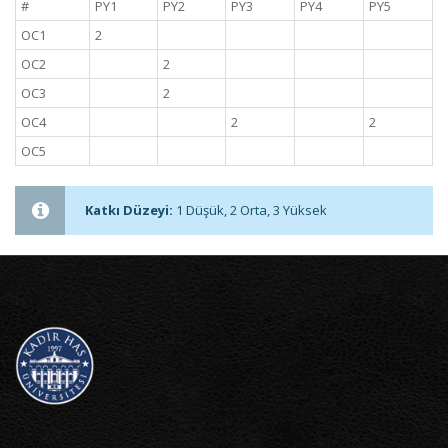
#
PY1
PY2
PY3
PY4
PY5
OC1
2
OC2
2
OC3
2
OC4
2
2
OC5
Katkı Düzeyi:
1 Düşük, 2 Orta, 3 Yüksek