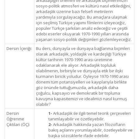
arkadaşlığın önemini ve arkadaşlık biçimlerimizin
sosyo-politik atmosferi ve kültürü nasıl etkilediğini,
arkadaşlık üzerine bazı felsefi metinlerin
yardımıyla sorgulayacağız. Bu amaçlara ulaşmak
için seçilmiş Türkiye yapımı filmlerini izleyeceğiz,
popüler Türkçe şarkıları analiz edeceğiz ve çeşitli
edebi eserler okuyarak 1970-1990 yılları arasında
yaşanan sosyo-politik değişimleri gözlemleyeceğiz.
Dersin İçeriği:
Bu ders, dünyayla ve dünyaya bağlanma biçimleri
olarak arkadaşlık, yoldaşlık ve kardeşliği Türkiye
kültür tarihinin 1970-1990 arası üretimine
odaklanarak ele alıyor. Arkadaşlık topluluk
olabilmenin, birbiriyle ve dünyayla etik bir ilişki
kurmanın biricik yoludur. Öyleyse 1970-1990 arası
dönemi tüm potansiyelleri ve kayıplarıyla birlikte
göz önünde tuttuğumuzda, arkadaşlık daha
çoğulcu, kapsayıcı ve demokratik bir topluma
kavuşma kapasitemizi ve idealimizi nasıl kurmuş
olabilir?
Dersin
1-
Arkadaşlık ile ilgili temel teorik çerçeveleri
Öğrenme
tanımlayabilir ve özetleyebilir.
Çıktıları (ÖÇ):
2-
Arkadaşlık hakkında yazan filozofların
bakış açılarını yorumlayabilir, özetleyebilir ve
başka sözcüklerle ifade edebilir.