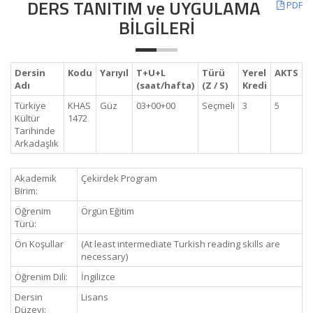
DERS TANITIM ve UYGULAMA
PDF
BİLGİLERİ
Dersin
Kodu
Yarıyıl
T+U+L
Türü
Yerel
AKTS
Adı
(saat/hafta)
(Z / S)
Kredi
Türkiye
KHAS
Güz
03+00+00
Seçmeli
3
5
Kültür
1472
Tarihinde
Arkadaşlık
Akademik
Çekirdek Program
Birim:
Öğrenim
Örgün Eğitim
Türü:
Ön Koşullar
(At least intermediate Turkish reading skills are
necessary)
Öğrenim Dili:
İngilizce
Dersin
Lisans
Düzeyi: