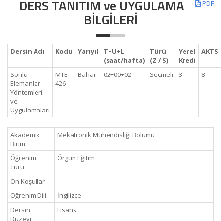
DERS TANITIM ve UYGULAMA
PDF
BİLGİLERİ
Dersin Adı
Kodu
Yarıyıl
T+U+L
Türü
Yerel
AKTS
(saat/hafta)
(Z / S)
Kredi
Sonlu
MTE
Bahar
02+00+02
Seçmeli
3
8
Elemanlar
426
Yöntemleri
ve
Uygulamaları
Akademik
Mekatronik Mühendisliği Bölümü
Birim:
Öğrenim
Örgün Eğitim
Türü:
Ön Koşullar
-
Öğrenim Dili:
İngilizce
Dersin
Lisans
Düzeyi: