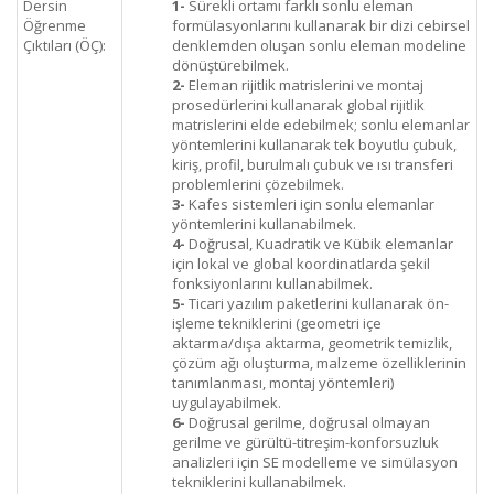
Dersin
1-
Sürekli ortamı farklı sonlu eleman
Öğrenme
formülasyonlarını kullanarak bir dizi cebirsel
Çıktıları (ÖÇ):
denklemden oluşan sonlu eleman modeline
dönüştürebilmek.
2-
Eleman rijitlik matrislerini ve montaj
prosedürlerini kullanarak global rijitlik
matrislerini elde edebilmek; sonlu elemanlar
yöntemlerini kullanarak tek boyutlu çubuk,
kiriş, profil, burulmalı çubuk ve ısı transferi
problemlerini çözebilmek.
3-
Kafes sistemleri için sonlu elemanlar
yöntemlerini kullanabilmek.
4-
Doğrusal, Kuadratik ve Kübik elemanlar
için lokal ve global koordinatlarda şekil
fonksiyonlarını kullanabilmek.
5-
Ticari yazılım paketlerini kullanarak ön-
işleme tekniklerini (geometri içe
aktarma/dışa aktarma, geometrik temizlik,
çözüm ağı oluşturma, malzeme özelliklerinin
tanımlanması, montaj yöntemleri)
uygulayabilmek.
6-
Doğrusal gerilme, doğrusal olmayan
gerilme ve gürültü-titreşim-konforsuzluk
analizleri için SE modelleme ve simülasyon
tekniklerini kullanabilmek.