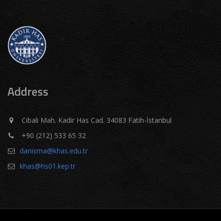
Address
Cibali Mah. Kadir Has Cad. 34083 Fatih-İstanbul
+90 (212) 533 65 32
danisma@khas.edu.tr
khas@hs01.kep.tr