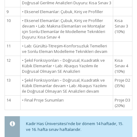
Doğrusal Gerilme Analizleri Duyuru: Kısa Sınav 3
9
• Eksenel Elemanlar: Çubuk, Kiriş ve Profiller
10
• Eksenel Elemanlar: Çubuk, Kiriş ve Profiller
Kısa
devam • Lab: Makina Elemanları ve Montajlar
Sınav 3
için Sonlu Elemanlar ile Modelleme Teknikleri
(10%)
Duyuru: Kısa Sınav 4
11
• Lab: Gürültü-Titreşim-Konforsuzluk Temelleri
ve Sonlu Eleman Modelleme Teknikleri devam
12
• Şekil Fonksiyonları – Doğrusal, Kuadratik ve
Kısa
Kübik Elemanlar • Lab: Abaqus Yazılımı ile
Sınav 4
Doğrusal Olmayan SE Analizleri
(10%)
13
• Şekil Fonksiyonları – Doğrusal, Kuadratik ve
Proje D2
Kübik Elemanlar devam • Lab: Abaqus Yazılımı
(35%)
ile Doğrusal Olmayan SE Analizleri devam
14
• Final Proje Sunumları
Proje D3
(20%)
Kadir Has Üniversitesi'nde bir dönem 14 haftadır, 15.
ve 16. hafta sınav haftalarıdır.