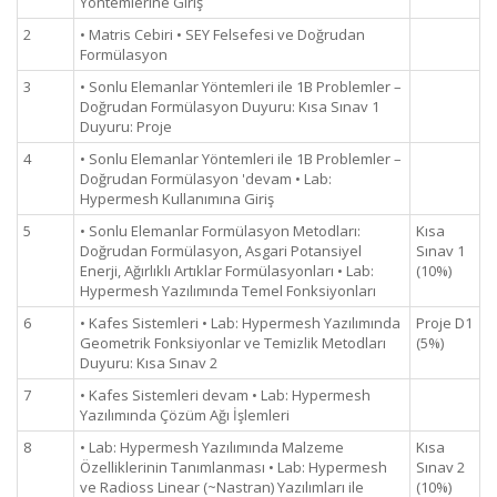
Yöntemlerine Giriş
2
• Matris Cebiri • SEY Felsefesi ve Doğrudan
Formülasyon
3
• Sonlu Elemanlar Yöntemleri ile 1B Problemler –
Doğrudan Formülasyon Duyuru: Kısa Sınav 1
Duyuru: Proje
4
• Sonlu Elemanlar Yöntemleri ile 1B Problemler –
Doğrudan Formülasyon 'devam • Lab:
Hypermesh Kullanımına Giriş
5
• Sonlu Elemanlar Formülasyon Metodları:
Kısa
Doğrudan Formülasyon, Asgari Potansiyel
Sınav 1
Enerji, Ağırlıklı Artıklar Formülasyonları • Lab:
(10%)
Hypermesh Yazılımında Temel Fonksiyonları
6
• Kafes Sistemleri • Lab: Hypermesh Yazılımında
Proje D1
Geometrik Fonksiyonlar ve Temizlik Metodları
(5%)
Duyuru: Kısa Sınav 2
7
• Kafes Sistemleri devam • Lab: Hypermesh
Yazılımında Çözüm Ağı İşlemleri
8
• Lab: Hypermesh Yazılımında Malzeme
Kısa
Özelliklerinin Tanımlanması • Lab: Hypermesh
Sınav 2
ve Radioss Linear (~Nastran) Yazılımları ile
(10%)