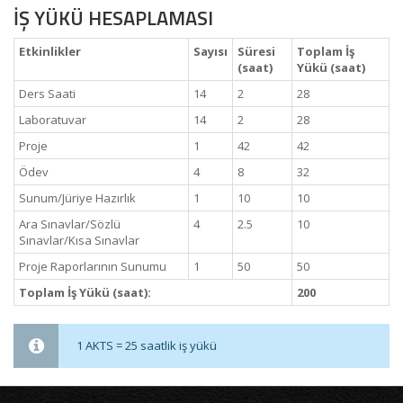
İŞ YÜKÜ HESAPLAMASI
Etkinlikler
Sayısı
Süresi
Toplam İş
(saat)
Yükü (saat)
Ders Saati
14
2
28
Laboratuvar
14
2
28
Proje
1
42
42
Ödev
4
8
32
Sunum/Jüriye Hazırlık
1
10
10
Ara Sınavlar/Sözlü
4
2.5
10
Sınavlar/Kısa Sınavlar
Proje Raporlarının Sunumu
1
50
50
Toplam İş Yükü (saat):
200
1 AKTS = 25 saatlik iş yükü