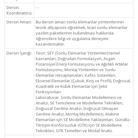
Dersin
- -
Koordinatörü:
Dersin Amacı:
Bu dersin amacı sonlu elemanlar yöntemlerinin
teorik altyapısını öğretmek, ticari sonlu elemanlar
yazılım paketlerinin kullanılması hakkında
öğrencilere bilgi ve uygulama deneyimi
kazandırmaktır.
Dersin İçeriği:
Teori. SEY (Sonlu Elemanlar Yöntemleri) temel
kavramları, Doğrudan Formülasyon, Asgari
Potansiyel Enerji Formülasyonu ve Ağırlıklı Artıklar
Formülasyonu, Montaj Yöntemleri ve Sonlu
Elemanlar Hesaplamaları, Kafes Sistemleri,
Eksenel Elemanlar (Çubuk, Kiriş ve Profil), Doğrusal,
Kuadratik ve Kübik Elemanlar için Şekil
Fonksiyonları.
Laboratuvar. Sonlu Elemanlar Modellemesi ve
Analizi, SE Temizleme ve Modelleme Teknikleri,
Doğrusal Gerilme Analizi, Doğrusal Olmayan
Gerilme Analizi, Montaj Modellemesi, Makine
Elemanları için SE Modelleme Yaklaşımları, Gürültü–
Titreşim-Konforsuzluk (GTK) için SE Modelleme
Teknikleri, GTK Temelleri ve Modal Analiz.