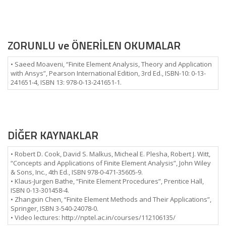
ZORUNLU ve ÖNERİLEN OKUMALAR
• Saeed Moaveni, “Finite Element Analysis, Theory and Application
with Ansys”, Pearson International Edition, 3rd Ed., ISBN-10: 0-13-
241651-4, ISBN 13: 978-0-13-241651-1.
DİĞER KAYNAKLAR
• Robert D. Cook, David S. Malkus, Micheal E. Plesha, Robert J. Witt,
“Concepts and Applications of Finite Element Analysis”, John Wiley
& Sons, Inc., 4th Ed., ISBN 978-0-471-35605-9.
• Klaus-Jurgen Bathe, “Finite Element Procedures”, Prentice Hall,
ISBN 0-13-301458-4.
• Zhangxin Chen, “Finite Element Methods and Their Applications”,
Springer, ISBN 3-540-24078-0.
• Video lectures: http://nptel.ac.in/courses/112106135/