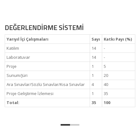
DEĞERLENDİRME SİSTEMİ
Yarıyıl İçi Çalışmaları
Sayı
Katkı Payı (%)
Katılım
14
-
Laboratuvar
14
-
Proje
1
5
Sunum/Jüri
1
20
Ara Sınavlar/Sözlü Sınavlar/Kısa Sınavlar
4
40
Proje Geliştirme İzlemesi
1
35
Total:
35
100