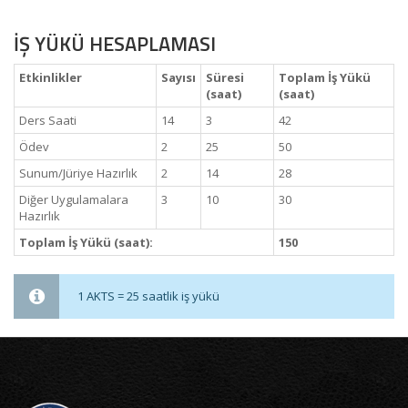
İŞ YÜKÜ HESAPLAMASI
Etkinlikler
Sayısı
Süresi
Toplam İş Yükü
(saat)
(saat)
Ders Saati
14
3
42
Ödev
2
25
50
Sunum/Jüriye Hazırlık
2
14
28
Diğer Uygulamalara
3
10
30
Hazırlık
Toplam İş Yükü (saat):
150
1 AKTS = 25 saatlik iş yükü