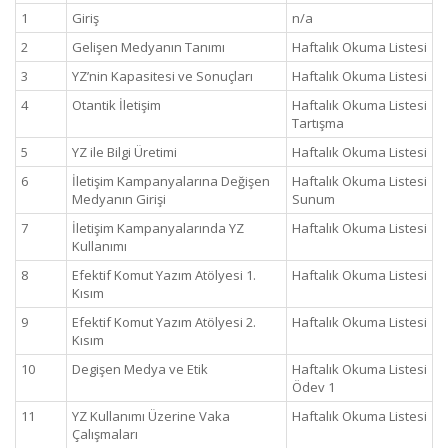
1
Giriş
n/a
2
Gelişen Medyanın Tanımı
Haftalık Okuma Listesi
3
YZ’nin Kapasitesi ve Sonuçları
Haftalık Okuma Listesi
4
Otantik İletişim
Haftalık Okuma Listesi
Tartışma
5
YZ ile Bilgi Üretimi
Haftalık Okuma Listesi
6
İletişim Kampanyalarına Değişen
Haftalık Okuma Listesi
Medyanın Girişi
Sunum
7
İletişim Kampanyalarında YZ
Haftalık Okuma Listesi
Kullanımı
8
Efektif Komut Yazım Atölyesi 1.
Haftalık Okuma Listesi
Kısım
9
Efektif Komut Yazım Atölyesi 2.
Haftalık Okuma Listesi
Kısım
10
Degişen Medya ve Etik
Haftalık Okuma Listesi
Ödev 1
11
YZ Kullanımı Üzerine Vaka
Haftalık Okuma Listesi
Çalışmaları