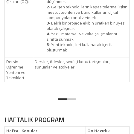
Çıktıları (ÖÇ):
düşünmek
2-
Gelişen teknolojilerin kapasitelerine ilişkin
mevcut teorileri ve bunu kullanan dijital
kampanyaları analiz etmek
3-
Belirli bir projede ekibin üretken bir üyesi
olarak çalışmak
4-
Yazılı materyali ve vaka çalışmalarını
sınıfta sunmak
5-
Yeni teknolojileri kullanarak içerik
oluşturmak
Dersin
Dersler, ödevler, sınıf içi konu tartışmaları,
Öğrenme
sunumlar ve atölyeler
Yöntem ve
Teknikleri
HAFTALIK PROGRAM
Hafta
Konular
Ön Hazırlık