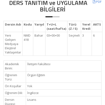
DERS TANITIM ve UYGULAMA
PDF
BİLGİLERİ
Dersin Adı
Kodu
Yarıyıl
T+U+L
Türü
Yerel
AKTS
(saat/hafta)
(Z / S)
Kredi
Yeni
NMD
Bahar
03+00+00
Seçmeli
3
6
Gelişen
418
Medyaya
Eleştirel
Yaklaşımlar
Akademik
İletişim Fakültesi
Birim:
Öğrenim
Örgün Eğitim
Türü:
Ön Koşullar
Yok
Öğrenim Dili:
İngilizce
Dersin
Lisans
Düzeyi: