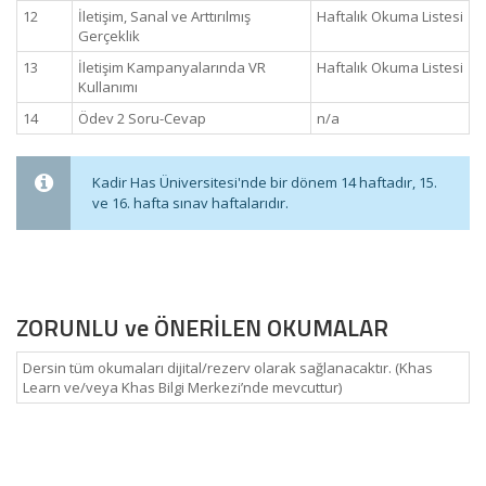
12
İletişim, Sanal ve Arttırılmış
Haftalık Okuma Listesi
Gerçeklik
13
İletişim Kampanyalarında VR
Haftalık Okuma Listesi
Kullanımı
14
Ödev 2 Soru-Cevap
n/a
Kadir Has Üniversitesi'nde bir dönem 14 haftadır, 15.
ve 16. hafta sınav haftalarıdır.
ZORUNLU ve ÖNERİLEN OKUMALAR
Dersin tüm okumaları dijital/rezerv olarak sağlanacaktır. (Khas
Learn ve/veya Khas Bilgi Merkezi’nde mevcuttur)