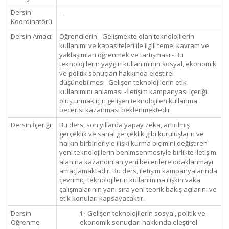
Dersin
- -
Koordinatörü:
Dersin Amacı:
Öğrencilerin: -Gelişmekte olan teknolojilerin
kullanımı ve kapasiteleri ile ilgili temel kavram ve
yaklaşımları öğrenmek ve tartışması - Bu
teknolojilerin yaygın kullanımının sosyal, ekonomik
ve politik sonuçları hakkında eleştirel
düşünebilmesi -Gelişen teknolojilerin etik
kullanımını anlaması -İletişim kampanyası içeriği
oluşturmak için gelişen teknolojileri kullanma
becerisi kazanması beklenmektedir.
Dersin İçeriği:
Bu ders, son yıllarda yapay zeka, artırılmış
gerçeklik ve sanal gerçeklik gibi kuruluşların ve
halkın birbirleriyle ilişki kurma biçimini değiştiren
yeni teknolojilerin benimsenmesiyle birlikte iletişim
alanına kazandırılan yeni becerilere odaklanmayı
amaçlamaktadır. Bu ders, iletişim kampanyalarında
çevrimiçi teknolojilerin kullanımına ilişkin vaka
çalışmalarının yanı sıra yeni teorik bakış açılarını ve
etik konuları kapsayacaktır.
Dersin
1-
Gelişen teknolojilerin sosyal, politik ve
Öğrenme
ekonomik sonuçları hakkında eleştirel