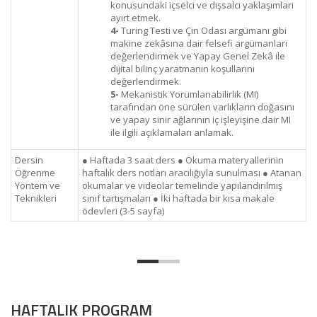
konusundaki içselci ve dışsalcı yaklaşımları
ayırt etmek.
4-
Turing Testi ve Çin Odası argümanı gibi
makine zekâsına dair felsefi argümanları
değerlendirmek ve Yapay Genel Zekâ ile
dijital bilinç yaratmanın koşullarını
değerlendirmek.
5-
Mekanistik Yorumlanabilirlik (MI)
tarafından öne sürülen varlıkların doğasını
ve yapay sinir ağlarının iç işleyişine dair MI
ile ilgili açıklamaları anlamak.
Dersin
● Haftada 3 saat ders ● Okuma materyallerinin
Öğrenme
haftalık ders notları aracılığıyla sunulması ● Atanan
Yöntem ve
okumalar ve videolar temelinde yapılandırılmış
Teknikleri
sınıf tartışmaları ● İki haftada bir kısa makale
ödevleri (3-5 sayfa)
HAFTALIK PROGRAM