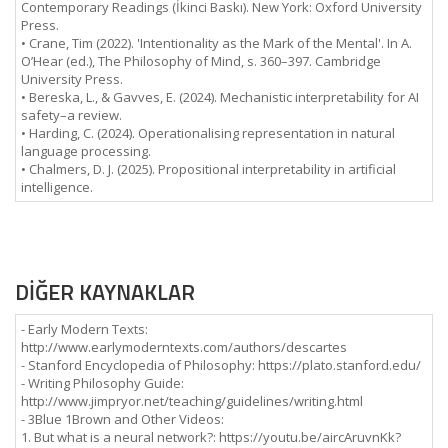
Contemporary Readings (İkinci Baskı). New York: Oxford University
Press.
• Crane, Tim (2022). 'Intentionality as the Mark of the Mental'. In A.
O’Hear (ed.), The Philosophy of Mind, s. 360–397. Cambridge
University Press.
• Bereska, L., & Gavves, E. (2024). Mechanistic interpretability for AI
safety–a review.
• Harding, C. (2024). Operationalising representation in natural
language processing.
• Chalmers, D. J. (2025). Propositional interpretability in artificial
intelligence.
DİĞER KAYNAKLAR
- Early Modern Texts:
http://www.earlymoderntexts.com/authors/descartes
- Stanford Encyclopedia of Philosophy: https://plato.stanford.edu/
- Writing Philosophy Guide:
http://www.jimpryor.net/teaching/guidelines/writing.html
- 3Blue 1Brown and Other Videos:
1. But what is a neural network?: https://youtu.be/aircAruvnKk?