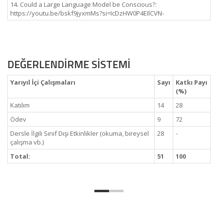
14. Could a Large Language Model be Conscious?:
https://youtu.be/bskf9jyxmMs?si=IcDzHW0P4EIlCVN-
DEĞERLENDİRME SİSTEMİ
Yarıyıl İçi Çalışmaları
Sayı
Katkı Payı
(%)
Katılım
14
28
Ödev
9
72
Dersle İlgili Sınıf Dışı Etkinlikler (okuma, bireysel
28
-
çalışma vb.)
Total:
51
100