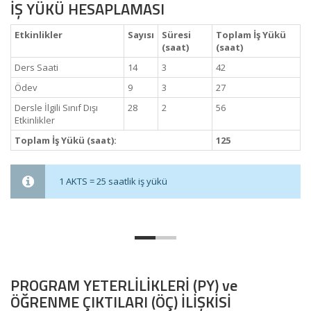
İŞ YÜKÜ HESAPLAMASI
Etkinlikler
Sayısı
Süresi
Toplam İş Yükü
(saat)
(saat)
Ders Saati
14
3
42
Ödev
9
3
27
Dersle İlgili Sınıf Dışı
28
2
56
Etkinlikler
Toplam İş Yükü (saat):
125
1 AKTS = 25 saatlik iş yükü
PROGRAM YETERLİLİKLERİ (PY) ve
ÖĞRENME ÇIKTILARI (ÖÇ) İLİŞKİSİ