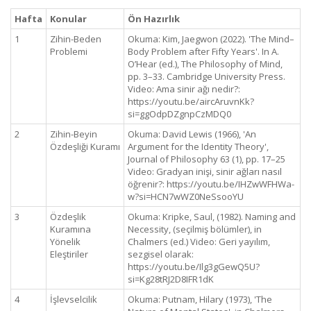
Hafta
Konular
Ön Hazırlık
1
Zihin-Beden
Okuma: Kim, Jaegwon (2022). 'The Mind–
Problemi
Body Problem after Fifty Years'. In A.
O’Hear (ed.), The Philosophy of Mind,
pp. 3–33. Cambridge University Press.
Video: Ama sinir ağı nedir?:
https://youtu.be/aircAruvnKk?
si=ggOdpDZgnpCzMDQ0
2
Zihin-Beyin
Okuma: David Lewis (1966), 'An
Özdeşliği Kuramı
Argument for the Identity Theory',
Journal of Philosophy 63 (1), pp. 17–25
Video: Gradyan inişi, sinir ağları nasıl
öğrenir?: https://youtu.be/IHZwWFHWa-
w?si=HCN7wWZ0NeSsooYU
3
Özdeşlik
Okuma: Kripke, Saul, (1982). Naming and
Kuramına
Necessity, (seçilmiş bölümler), in
Yönelik
Chalmers (ed.) Video: Geri yayılım,
Eleştiriler
sezgisel olarak:
https://youtu.be/Ilg3gGewQ5U?
si=Kg28tRJ2D8IFR1dK
4
İşlevselcilik
Okuma: Putnam, Hilary (1973), 'The