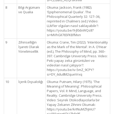
si=CLG8rb_HzQr9XvvM
8
Bilgi Argümanı
Okuma: Jackson, Frank (1982).
ve Qualia
'Epiphenomenal Qualia'. The
Philosophical Quarterly 32: 127–36,
reprinted in Chalmers (ed.) Video:
LLM'ler olguları nasıl saklayabilir?:
https://youtu.be/9-Jl0dxWQs8?
si=MVhGII765FKBfMxn
9
Zihinselliğin
Okuma: Crane, Tim (2022). 'Intentionality
İşareti Olarak
as the Mark of the Mental'. In A. O’Hear
Yönelimsellik
(ed.), The Philosophy of Mind, pp. 360–
397. Cambridge University Press. Video:
Peki yapay zeka görüntüleri ve
videoları nasıl çalışıyor?:
https://youtu.be/iv-5mZ_9CPY?
si=DY_6du8M2queVrxq
10
İçerik Dışsalcılığı
Okuma: Putnam, Hilary (1975). 'The
Meaning of Meaning'. Philosophical
Papers, Vol. II: Mind, Language, and
Reality. Cambridge University Press.
Video: Seyrek Otokodlayıcılarla bir
Yapay Zekanın Zihnini Okumak:
https://youtu.be/krINuMZhJmU?
si=091otzqKDUZbFr9F