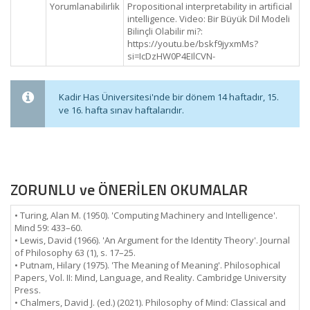
Yorumlanabilirlik
Propositional interpretability in artificial
intelligence. Video: Bir Büyük Dil Modeli
Bilinçli Olabilir mi?:
https://youtu.be/bskf9jyxmMs?
si=IcDzHW0P4EIlCVN-
Kadir Has Üniversitesi'nde bir dönem 14 haftadır, 15.
ve 16. hafta sınav haftalarıdır.
ZORUNLU ve ÖNERİLEN OKUMALAR
• Turing, Alan M. (1950). 'Computing Machinery and Intelligence'.
Mind 59: 433–60.
• Lewis, David (1966). 'An Argument for the Identity Theory'. Journal
of Philosophy 63 (1), s. 17–25.
• Putnam, Hilary (1975). 'The Meaning of Meaning'. Philosophical
Papers, Vol. II: Mind, Language, and Reality. Cambridge University
Press.
• Chalmers, David J. (ed.) (2021). Philosophy of Mind: Classical and