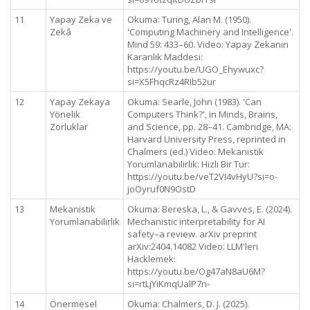
11
Yapay Zeka ve
Okuma: Turing, Alan M. (1950).
Zekâ
'Computing Machinery and Intelligence'.
Mind 59: 433–60. Video: Yapay Zekanın
Karanlık Maddesi:
https://youtu.be/UGO_Ehywuxc?
si=X5FhqcRz4RIb52ur
12
Yapay Zekaya
Okuma: Searle, John (1983). 'Can
Yönelik
Computers Think?', in Minds, Brains,
Zorluklar
and Science, pp. 28–41. Cambridge, MA:
Harvard University Press, reprinted in
Chalmers (ed.) Video: Mekanistik
Yorumlanabilirlik: Hızlı Bir Tur:
https://youtu.be/veT2VI4vHyU?si=o-
joOyruf0N9OstD
13
Mekanistik
Okuma: Bereska, L., & Gavves, E. (2024).
Yorumlanabilirlik
Mechanistic interpretability for AI
safety–a review. arXiv preprint
arXiv:2404.14082 Video: LLM'leri
Hacklemek:
https://youtu.be/Og47aN8aU6M?
si=rtLjYiKmqUalP7n-
14
Önermesel
Okuma: Chalmers, D. J. (2025).