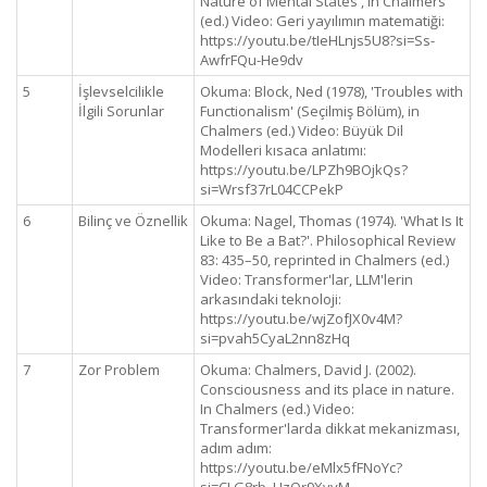
Nature of Mental States', in Chalmers
(ed.) Video: Geri yayılımın matematiği:
https://youtu.be/tIeHLnjs5U8?si=Ss-
AwfrFQu-He9dv
5
İşlevselcilikle
Okuma: Block, Ned (1978), 'Troubles with
İlgili Sorunlar
Functionalism' (Seçilmiş Bölüm), in
Chalmers (ed.) Video: Büyük Dil
Modelleri kısaca anlatımı:
https://youtu.be/LPZh9BOjkQs?
si=Wrsf37rL04CCPekP
6
Bilinç ve Öznellik
Okuma: Nagel, Thomas (1974). 'What Is It
Like to Be a Bat?'. Philosophical Review
83: 435–50, reprinted in Chalmers (ed.)
Video: Transformer'lar, LLM'lerin
arkasındaki teknoloji:
https://youtu.be/wjZofJX0v4M?
si=pvah5CyaL2nn8zHq
7
Zor Problem
Okuma: Chalmers, David J. (2002).
Consciousness and its place in nature.
In Chalmers (ed.) Video:
Transformer'larda dikkat mekanizması,
adım adım:
https://youtu.be/eMlx5fFNoYc?