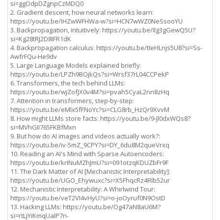
si=ggOdpDZgnpCzMDQ0
2. Gradient descent, how neural networks learn:
https://youtu.be/IHZwWFHWa-w?si=HCN7wWZ0NeSsooYU
3. Backpropagation, intuitively: https://youtu.be/Ilg3gGewQ5U?
si=Kg28tRJ2D8IFR1dK
4. Backpropagation calculus: https://youtu.be/tIeHLnjs5U8?si=Ss-
AwfrFQu-He9dv
5. Large Language Models explained briefly:
https://youtu.be/LPZh9BOjkQs?si=Wrsf37rL04CCPekP
6. Transformers, the tech behind LLMs:
https://youtu.be/wjZofJX0v4M?si=pvah5CyaL2nn8zHq
7. Attention in transformers, step-by-step:
https://youtu.be/eMlx5fFNoYc?si=CLG8rb_HzQr9XvvM
8. How might LLMs store facts: https://youtu.be/9-Jl0dxWQs8?
si=MVhGII765FKBfMxn
9. But how do AI images and videos actually work?:
https://youtu.be/iv-5mZ_9CPY?si=DY_6du8M2queVrxq
10. Reading an AI's Mind with Sparse Autoencoders:
https://youtu.be/krINuMZhJmU?si=091otzqKDUZbFr9F
11. The Dark Matter of AI [Mechanistic Interpretability]:
https://youtu.be/UGO_Ehywuxc?si=X5FhqcRz4RIb52ur
12. Mechanistic Interpretability: A Whirlwind Tour:
https://youtu.be/veT2VI4vHyU?si=o-joOyruf0N9OstD
13. Hacking LLMs: https://youtu.be/Og47aN8aU6M?
si=rtLjYiKmqUalP7n-