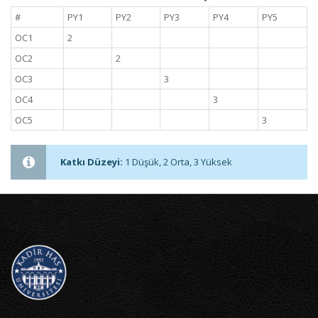
#
PY1
PY2
PY3
PY4
PY5
OC1
2
OC2
2
OC3
3
OC4
3
OC5
3
Katkı Düzeyi:
1 Düşük, 2 Orta, 3 Yüksek