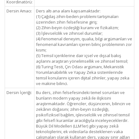
Koordinatörü:
Dersin Amacı:
Ders altı ana alanı kapsamaktadır:
(1) Çağdaş zihin-beden problemi tartışmaları
üzerinden zihin felsefesine giriş;
(2) Zihin-beyin özdeşliği kuramı ve fizikalizm;
(3) İşlevselcilik ve zihinsel durumlar;
(4) Fenomenal deneyim, qualia, bilgi argümanları ve
fenomenal kavramları içeren bilinç probleminin zor
kısmı;
(5) Temsil içeriklerine dair içsel ve dışsal bakış
açılarını araştıran yönelimsellik ve zihinsel temsil;
(6) Turing Testi, Çin Odası argümanı, Mekanistik
Yorumlanabilirlik ve Yapay Zeka sistemlerinde
temsil konularını içeren dijital zihinler, yapay zeka
ve makine bilinci.
Dersin İçeriği:
Bu ders, zihin felsefesindeki temel sorunları ve
bunların modern yapay zekâ ile ilişkisini
araştırmaktadır. Öğrenciler, düşüncenin, bilincin ve
zekânın doğasını; zihin-beyin özdeşliği,
psikofiziksel bağılım, işlevselcilik ve zihinsel temsil
gibi felsefi kuramlar aracılığıyla inceleyeceklerdir.
Büyük Dil Modelleri (LLM'ler) gibi yapay zekâ
teknolojilerini, ek videolarla desteklenen vaka
çalışmaları olarak kullanan ders, yapay sinir ağları