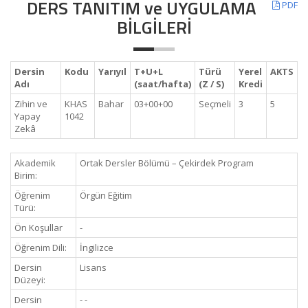
DERS TANITIM ve UYGULAMA
PDF
BİLGİLERİ
Dersin
Kodu
Yarıyıl
T+U+L
Türü
Yerel
AKTS
Adı
(saat/hafta)
(Z / S)
Kredi
Zihin ve
KHAS
Bahar
03+00+00
Seçmeli
3
5
Yapay
1042
Zekâ
Akademik
Ortak Dersler Bölümü – Çekirdek Program
Birim:
Öğrenim
Örgün Eğitim
Türü:
Ön Koşullar
-
Öğrenim Dili:
İngilizce
Dersin
Lisans
Düzeyi:
Dersin
- -