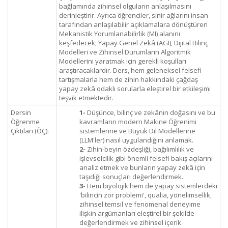
bağlamında zihinsel olguların anlaşılmasını
derinleştirir. Ayrıca öğrenciler, sinir ağlarını insan
tarafından anlaşılabilir açıklamalara dönüştüren
Mekanistik Yorumlanabilirlik (MI) alanını
keşfedecek; Yapay Genel Zekâ (AGI), Dijital Bilinç
Modelleri ve Zihinsel Durumların Algoritmik
Modellerini yaratmak için gerekli koşulları
araştıracaklardır. Ders, hem geleneksel felsefi
tartışmalarla hem de zihin hakkındaki çağdaş
yapay zekâ odaklı sorularla eleştirel bir etkileşimi
teşvik etmektedir.
Dersin
1-
Düşünce, bilinç ve zekânın doğasını ve bu
Öğrenme
kavramların modern Makine Öğrenimi
Çıktıları (ÖÇ):
sistemlerine ve Büyük Dil Modellerine
(LLM'ler) nasıl uygulandığını anlamak.
2-
Zihin-beyin özdeşliği, bağılımlılık ve
işlevselcilik gibi önemli felsefi bakış açılarını
analiz etmek ve bunların yapay zekâ için
taşıdığı sonuçları değerlendirmek.
3-
Hem biyolojik hem de yapay sistemlerdeki
'bilincin zor problemi', qualia, yönelimsellik,
zihinsel temsil ve fenomenal deneyime
ilişkin argümanları eleştirel bir şekilde
değerlendirmek ve zihinsel içerik