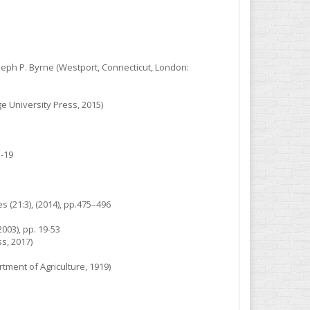
oseph P. Byrne (Westport, Connecticut, London:
e University Press, 2015)
1-19
 (21:3), (2014), pp.475–496
2003), pp. 19-53
s, 2017)
rtment of Agriculture, 1919)