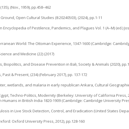
(135), (Nov., 1959), pp.458–462
 Ground, Open Cultural Studies (8:20240503), (2024), pp.1-11
 in Encyclopedia of Pestilence, Pandemics, and Plagues Vol. 1 (A–M) (ed.) J
iterranean World: The Ottoman Experience, 1347-1600 (Cambridge: Cambridg
 Science and Medicine (22) (2017)
, Biopolitics, and Disease Prevention in Bali, Society & Animals (2020), pp.
 Past & Present, (234) (February 2017), pp. 137-172
ter, wetlands, and malaria in early republican Ankara, Cultural Geographies
Egypt, Techno-Politics, Modernity (Berkeley: University of California Press, 
on-Humans in British India 1820-1909 (Cambridge: Cambridge University Pres
rculosis in Live Stock Detection, Control, and Eradication (United States Depa
Oxford: Oxford University Press, 2012), pp.128-160