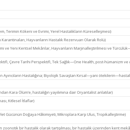
em, Terimin Kökeni ve Evrimi, Yerel Hastalıkların Küreselleşmesi)
n Karantinaları, Hayvanların Hastalık Rezervuarı Olarak Rolü)
imi ve Yeni Kentsel Mekânlar, Hayvanların Marjinalleştirilmesi ve Türcülük
ektifi, Çevre Tarihi Perspektifi, Tek Sağlık—One Health, post-hümanizm ve 
 Ayırıcıların Hastalığına; Biyolojik Savaştan Kırsal—yani ötekilerin—hastal
n Kara Ölüm’e, hastalığın yayılımına dair Oryantalist anlatılar)
ı, Kitlesel İtlaflar)
vlet Gücünün Doğaya Hâkimiyeti, Mikroplara Karşı Ulus, Tropikalleştirme)
onotik bir hastalık olarak tartışılması, bir hastalık üzerinden kent mek