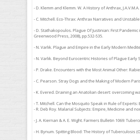
- D. Klemm and Klemm. W. A History of Anthrax, J.A.V.M.A. 
- C. Mitchell. Eco-Thrax: Anthrax Narratives and Unstable
- D. Stathakopoulos. Plague Of Justinian: First Pandemic
Greenwood Press, 2008), pp.532-535.
- N. Varlık. Plague and Empire in the Early Modern Med
- N. Varlık. Beyond Eurocentric Histories of Plague Early
- P. Drake. Encounters with the Most Animal Other: Rabies
- C. Pearson. Stray Dogs and the Making of Modern Paris,
- K. Evered. Draining an Anatolian desert: overcoming wa
- T. Mitchell. Can the Mosquito Speak in Rule of Experts: 
- R. Deb Roy. Malarial Subjects: Empire, Medicine and n
- J. A. Kiernan & A. E. Wight. Farmers Bulletin 1069: Tube
- H. Bynum. Spitting Blood: The History of Tuberculosis (