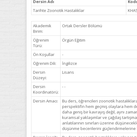
Dersin Adı
Kod
Tarihte Zoonotik Hastalıklar
KHAS
Akademik
Ortak Dersler Bölümü
Birim:
Öğrenim
Örgün Eğitim
Türü:
Ön Koşullar
-
Öğrenim Dili:
İngilizce
Dersin
Lisans
Düzeyi:
Dersin
- -
Koordinatörü:
Dersin Amacı:
Bu ders, öğrencileri zoonotik hastalıkl
perspektifin hem geçmiş olaylara hem de 
daha geniş bir kavrayış değil, aynı zaman
kuramsal yaklaşımlar ve çağdaş tartışmalar
anlatılarının sınırları üzerine düşünecekl
düşünme becerilerini güçlendirmelerine 