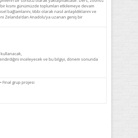
leşimlerin bir sonucu olarak yaklaşmaktadır. Ders, zoonoz
ve bir kısmı günümüzde toplumları etkilemeye devam
el bağlamlarını, tıbbi olarak nasıl anlaşıldıklarını ve
, Yeni Zelanda’dan Anadolu’ya uzanan geniş bir
 kullanacak,
llendirdiğini inceleyecek ve bu bilgiyi, dönem sonunda
• Final grup projesi