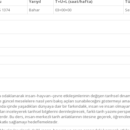
u
Yarıyıl
T+U+L (saat/hafta)
Tü
 1374
Bahar
03+00+00
Se
ara odaklanarak insan–hayvan–çevre etkileşimlerinin değişen tarihsel dina
güncel meselelere nasıl yeni bakış açıları sunabileceğini göstermeyi amaç
da içinde yaşadıkları dünyaya dair bir farkındalık, insan ve insan olmayan ca
ı inceleyerek tarihsel bilgilerini derinleştirecek, farklı tarih yazımı persp
erdir. Bu ders, insan-merkezli tarih anlatılarının ötesine geçerek, öğrencileri
katkı sağlamayı hedeflemektedir.