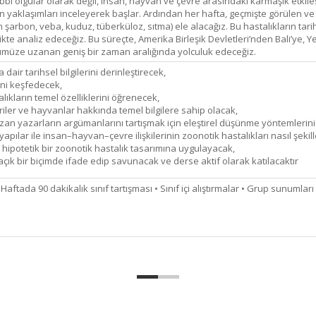
tıbbi olgular olarak değil, insan, hayvan ve çevre arasındaki karmaşık etki
 yaklaşımları inceleyerek başlar. Ardından her hafta, geçmişte görülen 
n şarbon, veba, kuduz, tüberküloz, sıtma) ele alacağız. Bu hastalıkların tarihs
irlikte analiz edeceğiz. Bu süreçte, Amerika Birleşik Devletleri’nden Bali’ye
üze uzanan geniş bir zaman aralığında yolculuk edeceğiz.
dair tarihsel bilgilerini derinleştirecek,
rini keşfedecek,
lıkların temel özelliklerini öğrenecek,
iler ve hayvanlar hakkında temel bilgilere sahip olacak,
zan yazarların argümanlarını tartışmak için eleştirel düşünme yöntemlerini
apılar ile insan–hayvan–çevre ilişkilerinin zoonotik hastalıkları nasıl şeki
 hipotetik bir zoonotik hastalık tasarımına uygulayacak,
k açık bir biçimde ifade edip savunacak ve derse aktif olarak katılacaktır
aftada 90 dakikalık sınıf tartışması • Sınıf içi alıştırmalar • Grup sunumları 