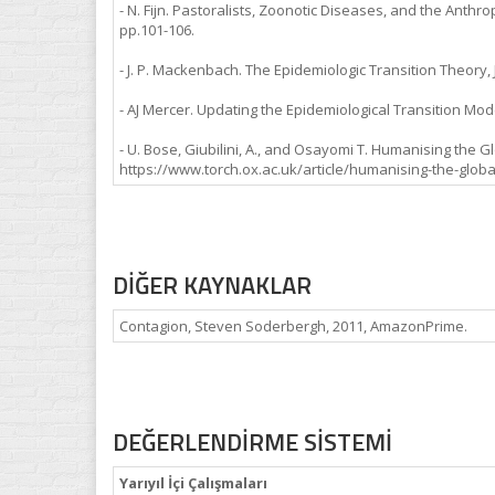
- N. Fijn. Pastoralists, Zoonotic Diseases, and the Anthro
pp.101-106.
- J. P. Mackenbach. The Epidemiologic Transition Theory,
- AJ Mercer. Updating the Epidemiological Transition Mode
- U. Bose, Giubilini, A., and Osayomi T. Humanising th
https://www.torch.ox.ac.uk/article/humanising-the-glo
DİĞER KAYNAKLAR
Contagion, Steven Soderbergh, 2011, AmazonPrime.
DEĞERLENDİRME SİSTEMİ
Yarıyıl İçi Çalışmaları