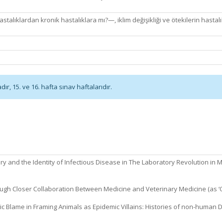
alıklardan kronik hastalıklara mı?—, iklim değişikliği ve ötekilerin hastalı
r, 15. ve 16. hafta sınav haftalarıdır.
y and the Identity of Infectious Disease in The Laboratory Revolution in M
ough Closer Collaboration Between Medicine and Veterinary Medicine (as ‘One
mic Blame in Framing Animals as Epidemic Villains: Histories of non-human D