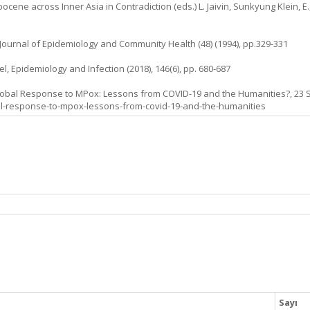
pocene across Inner Asia in Contradiction (eds.) L. Jaivin, Sunkyung Klein, E.
 Journal of Epidemiology and Community Health (48) (1994), pp.329-331
l, Epidemiology and Infection (2018), 146(6), pp. 680-687
e Global Response to MPox: Lessons from COVID-19 and the Humanities?, 23
bal-response-to-mpox-lessons-from-covid-19-and-the-humanities
Sayı