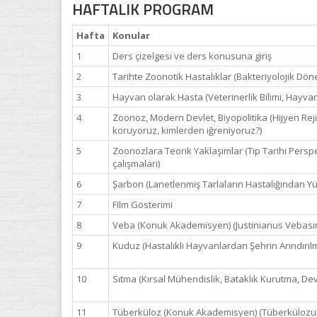
HAFTALIK PROGRAM
Hafta
Konular
1
Ders çizelgesi ve ders konusuna giriş
2
Tarihte Zoonotik Hastalıklar (Bakteriyolojik Dön
3
Hayvan olarak Hasta (Veterinerlik Bilimi, Hayva
4
Zoonoz, Modern Devlet, Biyopolitika (Hijyen Rej
koruyoruz, kimlerden iğreniyoruz?)
5
Zoonozlara Teorik Yaklaşımlar (Tıp Tarihi Persp
çalışmaları)
6
Şarbon (Lanetlenmiş Tarlaların Hastalığından Yün
7
Film Gösterimi
8
Veba (Konuk Akademisyen) (Justinianus Vebasında
9
Kuduz (Hastalıklı Hayvanlardan Şehrin Arındırılmas
10
Sıtma (Kırsal Mühendislik, Bataklık Kurutma, De
11
Tüberküloz (Konuk Akademisyen) (Tüberkülozun zo