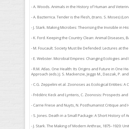
- A. Woods. Animals in the History of Human and Veteri
- A. Bazterrica. Tender is the Flesh, (trans. S. Moses) (L
- J. Stark. Making Microbes: Theorising the Invisible in His
- K. Ford. Keeping the Country Clean: Animal Diseases, Ba
- M. Foucault. Society Must Be Defended: Lectures at the
- E. Webster. Microbial Empires: Changing Ecologies and M
- R.M. Atlas. One Health: Its Origins and Future in One
Approach (eds.) J. S. Mackenzie, Jeggo M., Daszak, P. and 
- C.G. Zeppelini et al. Zoonoses as Ecological Entities: A
- Frédéric Keck and Lynteris, C. Zoonosis: Prospects and
- Carrie Friese and Nuyts, N. Posthumanist Critique and 
- S. Jones. Death in a Small Package: A Short History of 
- J. Stark. The Making of Modern Anthrax, 1875–1920: Unit