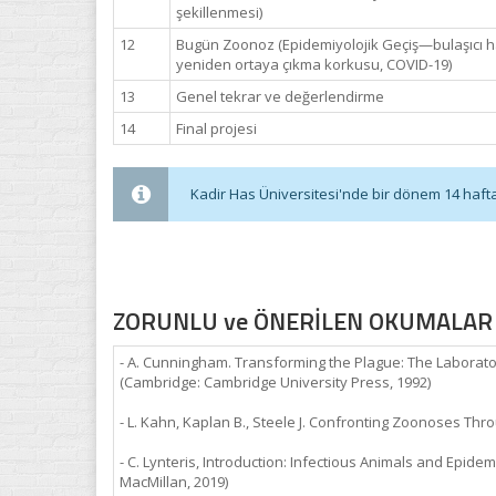
şekillenmesi)
12
Bugün Zoonoz (Epidemiyolojik Geçiş—bulaşıcı hast
yeniden ortaya çıkma korkusu, COVID-19)
13
Genel tekrar ve değerlendirme
14
Final projesi
Kadir Has Üniversitesi'nde bir dönem 14 haftadı
ZORUNLU ve ÖNERİLEN OKUMALAR
- A. Cunningham. Transforming the Plague: The Laborator
(Cambridge: Cambridge University Press, 1992)
- L. Kahn, Kaplan B., Steele J. Confronting Zoonoses Thr
- C. Lynteris, Introduction: Infectious Animals and Epide
MacMillan, 2019)