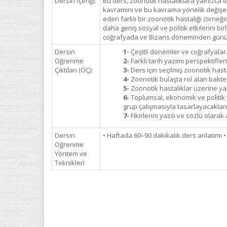
Dersin İçeriği:
Bu ders, zoonotik hastalıklara yalnızca 
kavramını ve bu kavrama yönelik değişen
eden farklı bir zoonotik hastalığı (örneği
daha geniş sosyal ve politik etkilerini b
coğrafyada ve Bizans döneminden günüm
Dersin
1-
Çeşitli dönemler ve coğrafyalara 
Öğrenme
2-
Farklı tarih yazımı perspektifle
Çıktıları (ÖÇ):
3-
Ders için seçilmiş zoonotik hasta
4-
Zoonotik bulaşta rol alan bakter
5-
Zoonotik hastalıklar üzerine ya
6-
Toplumsal, ekonomik ve politik y
grup çalışmasıyla tasarlayacakları
7-
Fikirlerini yazılı ve sözlü olara
Dersin
• Haftada 60–90 dakikalık ders anlatımı • H
Öğrenme
Yöntem ve
Teknikleri