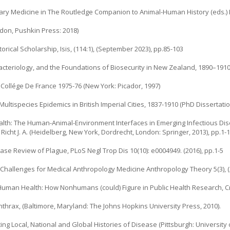
nary Medicine in The Routledge Companion to Animal-Human History (eds.) H
ondon, Pushkin Press: 2018)
torical Scholarship, Isis, (114:1), (September 2023), pp.85-103
cteriology, and the Foundations of Biosecurity in New Zealand, 1890–1910, Ag
 Collége De France 1975-76 (New York: Picador, 1997)
ultispecies Epidemics in British Imperial Cities, 1837-1910 (PhD Dissertatio
 Health: The Human-Animal-Environment Interfaces in Emerging Infectious 
Richt J. A. (Heidelberg, New York, Dordrecht, London: Springer, 2013), pp.1-
 Case Review of Plague, PLoS Negl Trop Dis 10(10): e0004949. (2016), pp.1-5
 Challenges for Medical Anthropology Medicine Anthropology Theory 5(3), (
Human Health: How Nonhumans (could) Figure in Public Health Research, Criti
Anthrax, (Baltimore, Maryland: The Johns Hopkins University Press, 2010).
ing Local, National and Global Histories of Disease (Pittsburgh: University 