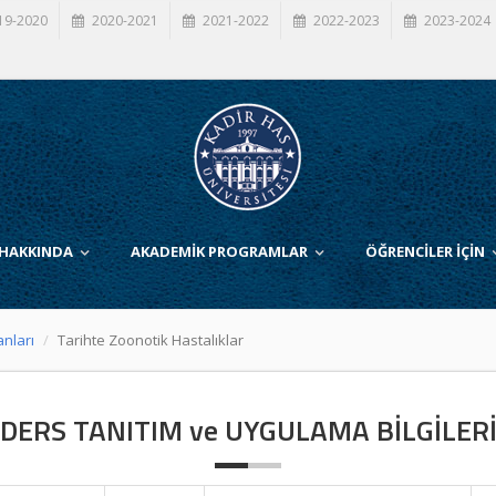
19-2020
2020-2021
2021-2022
2022-2023
2023-2024
 HAKKINDA
AKADEMİK PROGRAMLAR
ÖĞRENCİLER İÇİN
anları
Tarihte Zoonotik Hastalıklar
DERS TANITIM ve UYGULAMA BİLGİLER