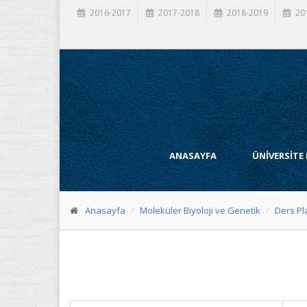
2016-2017
2017-2018
2018-2019
20
ANASAYFA
ÜNİVERSİTE
Anasayfa
Moleküler Biyoloji ve Genetik
Ders Pl