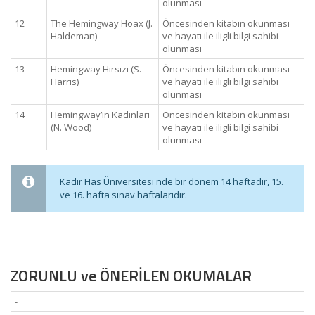
olunması
12
The Hemingway Hoax (J.
Öncesinden kitabın okunması
Haldeman)
ve hayatı ile iligli bilgi sahibi
olunması
13
Hemingway Hırsızı (S.
Öncesinden kitabın okunması
Harris)
ve hayatı ile iligli bilgi sahibi
olunması
14
Hemingway’in Kadınları
Öncesinden kitabın okunması
(N. Wood)
ve hayatı ile iligli bilgi sahibi
olunması
Kadir Has Üniversitesi'nde bir dönem 14 haftadır, 15.
ve 16. hafta sınav haftalarıdır.
ZORUNLU ve ÖNERİLEN OKUMALAR
-