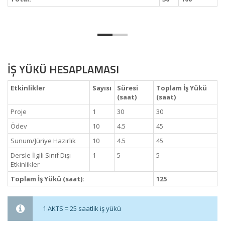
İŞ YÜKÜ HESAPLAMASI
Etkinlikler
Sayısı
Süresi
Toplam İş Yükü
(saat)
(saat)
Proje
1
30
30
Ödev
10
4.5
45
Sunum/Jüriye Hazırlık
10
4.5
45
Dersle İlgili Sınıf Dışı
1
5
5
Etkinlikler
Toplam İş Yükü (saat):
125
1 AKTS = 25 saatlik iş yükü