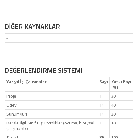
DİĞER KAYNAKLAR
-
DEĞERLENDİRME SİSTEMİ
Yarıyıl İçi Çalışmaları
Sayı
Katkı Payı
(%)
Proje
1
30
Ödev
14
40
Sunum/Jüri
14
20
Dersle İlgili Sınıf Dışı Etkinlikler (okuma, bireysel
1
10
çalışma vb.)
Total:
30
100