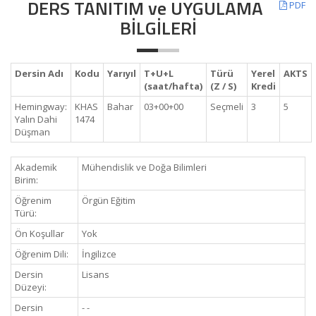
DERS TANITIM ve UYGULAMA
PDF
BİLGİLERİ
Dersin Adı
Kodu
Yarıyıl
T+U+L
Türü
Yerel
AKTS
(saat/hafta)
(Z / S)
Kredi
Hemingway:
KHAS
Bahar
03+00+00
Seçmeli
3
5
Yalın Dahi
1474
Düşman
Akademik
Mühendislik ve Doğa Bilimleri
Birim:
Öğrenim
Örgün Eğitim
Türü:
Ön Koşullar
Yok
Öğrenim Dili:
İngilizce
Dersin
Lisans
Düzeyi:
Dersin
- -