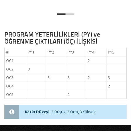
PROGRAM YETERLİLİKLERİ (PY) ve
ÖĞRENME ÇIKTILARI (ÖÇ) İLİŞKİSİ
#
PY1
PY2
PY3
PY4
PY5
OC1
2
OC2
3
OC3
3
3
2
3
OC4
2
OC5
2
Katkı Düzeyi:
1 Düşük, 2 Orta, 3 Yüksek