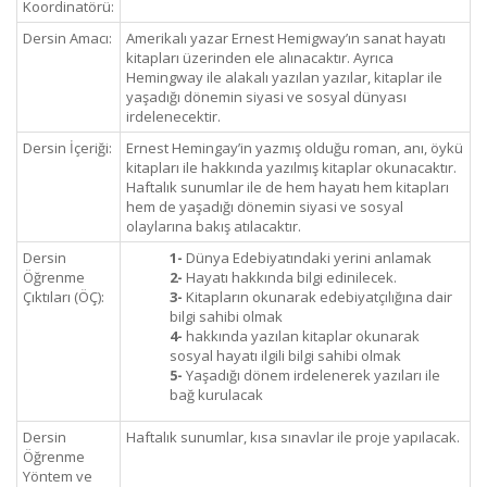
Koordinatörü:
Dersin Amacı:
Amerikalı yazar Ernest Hemigway’ın sanat hayatı
kitapları üzerinden ele alınacaktır. Ayrıca
Hemingway ile alakalı yazılan yazılar, kitaplar ile
yaşadığı dönemin siyasi ve sosyal dünyası
irdelenecektir.
Dersin İçeriği:
Ernest Hemingay’in yazmış olduğu roman, anı, öykü
kitapları ile hakkında yazılmış kitaplar okunacaktır.
Haftalık sunumlar ile de hem hayatı hem kitapları
hem de yaşadığı dönemin siyasi ve sosyal
olaylarına bakış atılacaktır.
Dersin
1-
Dünya Edebiyatındaki yerini anlamak
Öğrenme
2-
Hayatı hakkında bilgi edinilecek.
Çıktıları (ÖÇ):
3-
Kitapların okunarak edebiyatçılığına dair
bilgi sahibi olmak
4-
hakkında yazılan kitaplar okunarak
sosyal hayatı ilgili bilgi sahibi olmak
5-
Yaşadığı dönem irdelenerek yazıları ile
bağ kurulacak
Dersin
Haftalık sunumlar, kısa sınavlar ile proje yapılacak.
Öğrenme
Yöntem ve