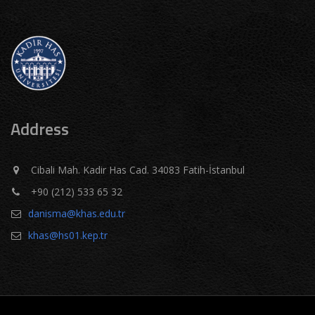
Address
Cibali Mah. Kadir Has Cad. 34083 Fatih-İstanbul
+90 (212) 533 65 32
danisma@khas.edu.tr
khas@hs01.kep.tr