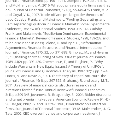
Journal of Finance, 55(5), pp.1901-1941. Gompers, P., Kaplan, S. N.
and Mukharlyamov, V., 2016. What do private equity firms say they
do?. Journal of Financial Economics, 121(3), pp.449-476. Frank, M. Z.
and Goyal, V. K., 2007. Trade-off and pecking order theories of
debt. Cadsby, Frank, and Maksimovic, “Pooling, Separating, and
Semiseparating Equilibria in Financial Markets: Some Experimental
Evidence”, Review of Financial Studies, 1990, 315-342. Cadsby,
Frank, and Maksimovic, “Equilibrium Dominance in Experimental
Financial Markets”, Review of Financial Studies, 1998, 189-232. (not
to be discussed in class) Leland, H. and Pyle, D., "Information
Asymmetries, Financial Structure, and Financial Intermediation,"
Journal of Finance, 1975, 32, pp. 371-388. Grinblatt, M., and Hwang,
C., "Signalling and the Pricing of New Issues", Journal of Finance,
1989, 44(2), pp. 393-420. Chemmanur, T., and Fulghieri, P., "Why
Include Warrants in New Equity Issues? A Theory of Unit IPOs",
Jounal of Financial and Quantitative Analysis, 1997, 32(1), pp. 1-24.
Harris, M. and Raviv, A., 1991. The theory of capital structure. the
Journal of Finance, 46(1), pp.297-355. Graham, J. R. and Leary, M. T.,
2011. A review of empirical capital structure research and
directions for the future. Annual Review of Financial Economics,
3(1), pp.309-345. Jovanovic, B., Braguinsky, S., 2004. Bidder discounts
and target premia in takeovers. American Economic Review 94, 45–
56. Berger, Philip G. and Eli Ofek, 1995, Diversification’s effect on
firm value, Journal of Financial Economics, 39-65. Malmendier, U., G.
Tate. 2005. CEO overconfidence and corporate investment. J.