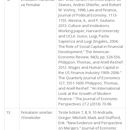
ve Firmalar
Silanes, Andrei Shleifer, and Robert
W. Vishny, 1998, Law and Finance,
Journal of Political Economy, 1113-
1155. Alesina, A., and P. Giuliano.
2013. Culture and Institutions.
Working paper, Harvard University
and UCLA. Guiso, Luigi, Paola
Sapienza and Luigi Zingales, 2004,
The Role of Social Capital in Financial
Development,” The American
Economic Review, 94(3), pp. 526-556.
Philippon, Thomas, and Ariell Reshef.
2012. Wages and Human Capital in
the US Finance Industry:1909–2006."
The Quarterly Journal of Economics
127, 1551-1609. Philippon, Thomas,
and Ariell Reshef. "An International
Look at the Growth of Modern
Finance." The Journal of Economic
Perspectives 27.2 (2013): 73-96.
13
Firmaların sınırları
Tirole bölüm 7, 8, 9, 10 Andrade,
/Yöneticiler
Gregor; Mitchell, Mark and Stafford,
Erik. “New Evidence and Perspective
on Mergers.” Journal of Economic