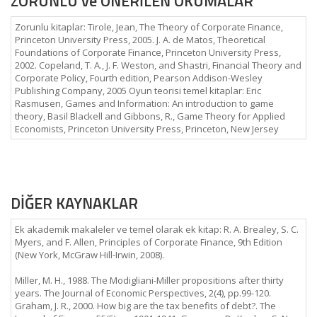
ZORUNLU ve ÖNERİLEN OKUMALAR
Zorunlu kitaplar: Tirole, Jean, The Theory of Corporate Finance,
Princeton University Press, 2005. J. A. de Matos, Theoretical
Foundations of Corporate Finance, Princeton University Press,
2002. Copeland, T. A., J. F. Weston, and Shastri, Financial Theory and
Corporate Policy, Fourth edition, Pearson Addison-Wesley
Publishing Company, 2005 Oyun teorisi temel kitaplar: Eric
Rasmusen, Games and Information: An introduction to game
theory, Basil Blackell and Gibbons, R., Game Theory for Applied
Economists, Princeton University Press, Princeton, New Jersey
DİĞER KAYNAKLAR
Ek akademik makaleler ve temel olarak ek kitap: R. A. Brealey, S. C.
Myers, and F. Allen, Principles of Corporate Finance, 9th Edition
(New York, McGraw Hill-Irwin, 2008).
Miller, M. H., 1988. The Modigliani-Miller propositions after thirty
years. The Journal of Economic Perspectives, 2(4), pp.99-120.
Graham, J. R., 2000. How big are the tax benefits of debt?. The