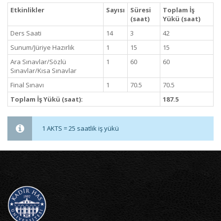
Etkinlikler
Sayısı
Süresi
Toplam İş
(saat)
Yükü (saat)
Ders Saati
14
3
42
Sunum/Jüriye Hazırlık
1
15
15
Ara Sınavlar/Sözlü
1
60
60
Sınavlar/Kısa Sınavlar
Final Sınavı
1
70.5
70.5
Toplam İş Yükü (saat):
187.5
1 AKTS = 25 saatlik iş yükü