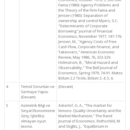
Fama (1980): Agency Problems and
the Theory of the Firm Fama and
Jensen (1983): Separation of
ownership and control Myers, S.C.
"Determinants of Corporate
Borrowing" Journal of Financial
Economics, November 1977, 147-176.
Jensen, M., "Agency Costs of Free
Cash Flow, Corporate Finance, and
Takeovers," American Economic
Review, May 1986, 76, 323-329.
Holmstrom, B., "Moral Hazard and
Observability," The Bell Journal of
Economics, Spring 1979, 74-91. Matos
Bölüm 2.2 Tirole, Bölüm 3, 4, 5, 6.
4
Temsil Sorunları ve
(Devam)
Sermaye Yapısı
(Devam)
5
Asimetrik Bilgi ve
Ackerlof, G. A., "The market for
Sinyal Ekonomisine
lemons: Quality Uncertainty and the
Giriş; İşbirlikçi
Market Mechanism," The Rand
olmayan oyun
Journal of Economics. Rothschild, M.
teorisi.
and Stiglitz, J., "Equilibrium in