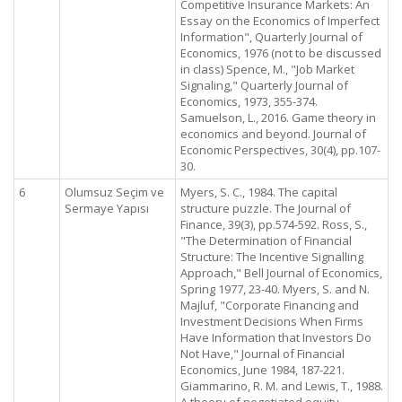
Competitive Insurance Markets: An
Essay on the Economics of Imperfect
Information", Quarterly Journal of
Economics, 1976 (not to be discussed
in class) Spence, M., "Job Market
Signaling," Quarterly Journal of
Economics, 1973, 355-374.
Samuelson, L., 2016. Game theory in
economics and beyond. Journal of
Economic Perspectives, 30(4), pp.107-
30.
6
Olumsuz Seçim ve
Myers, S. C., 1984. The capital
Sermaye Yapısı
structure puzzle. The Journal of
Finance, 39(3), pp.574-592. Ross, S.,
"The Determination of Financial
Structure: The Incentive Signalling
Approach," Bell Journal of Economics,
Spring 1977, 23-40. Myers, S. and N.
Majluf, "Corporate Financing and
Investment Decisions When Firms
Have Information that Investors Do
Not Have," Journal of Financial
Economics, June 1984, 187-221.
Giammarino, R. M. and Lewis, T., 1988.