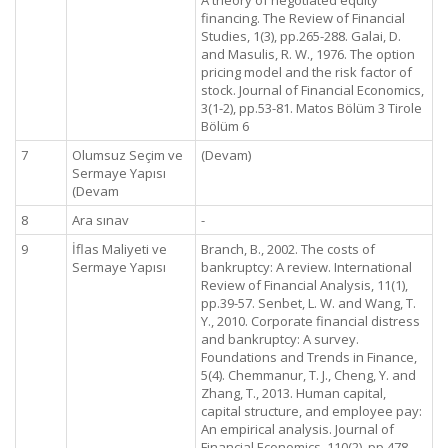
A theory of negotiated equity
financing. The Review of Financial
Studies, 1(3), pp.265-288. Galai, D.
and Masulis, R. W., 1976. The option
pricing model and the risk factor of
stock. Journal of Financial Economics,
3(1-2), pp.53-81. Matos Bölüm 3 Tirole
Bölüm 6
7
Olumsuz Seçim ve
(Devam)
Sermaye Yapısı
(Devam
8
Ara sınav
-
9
İflas Maliyeti ve
Branch, B., 2002. The costs of
Sermaye Yapısı
bankruptcy: A review. International
Review of Financial Analysis, 11(1),
pp.39-57. Senbet, L. W. and Wang, T.
Y., 2010. Corporate financial distress
and bankruptcy: A survey.
Foundations and Trends in Finance,
5(4). Chemmanur, T. J., Cheng, Y. and
Zhang, T., 2013. Human capital,
capital structure, and employee pay:
An empirical analysis. Journal of
Financial Economics, 110(2), pp.478-