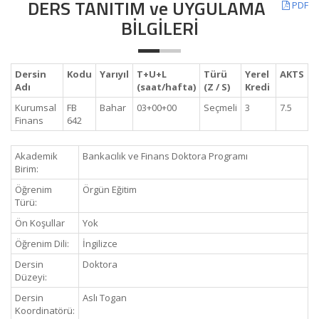
DERS TANITIM ve UYGULAMA
PDF
BİLGİLERİ
Dersin
Kodu
Yarıyıl
T+U+L
Türü
Yerel
AKTS
Adı
(saat/hafta)
(Z / S)
Kredi
Kurumsal
FB
Bahar
03+00+00
Seçmeli
3
7.5
Finans
642
Akademik
Bankacılık ve Finans Doktora Programı
Birim:
Öğrenim
Örgün Eğitim
Türü:
Ön Koşullar
Yok
Öğrenim Dili:
İngilizce
Dersin
Doktora
Düzeyi:
Dersin
Aslı Togan
Koordinatörü: