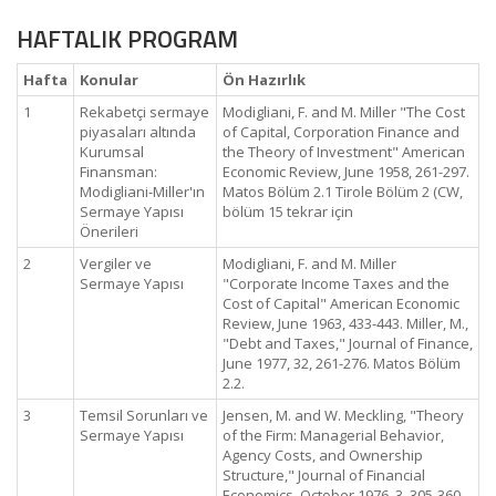
HAFTALIK PROGRAM
Hafta
Konular
Ön Hazırlık
1
Rekabetçi sermaye
Modigliani, F. and M. Miller "The Cost
piyasaları altında
of Capital, Corporation Finance and
Kurumsal
the Theory of Investment" American
Finansman:
Economic Review, June 1958, 261-297.
Modigliani-Miller'ın
Matos Bölüm 2.1 Tirole Bölüm 2 (CW,
Sermaye Yapısı
bölüm 15 tekrar için
Önerileri
2
Vergiler ve
Modigliani, F. and M. Miller
Sermaye Yapısı
"Corporate Income Taxes and the
Cost of Capital" American Economic
Review, June 1963, 433-443. Miller, M.,
"Debt and Taxes," Journal of Finance,
June 1977, 32, 261-276. Matos Bölüm
2.2.
3
Temsil Sorunları ve
Jensen, M. and W. Meckling, "Theory
Sermaye Yapısı
of the Firm: Managerial Behavior,
Agency Costs, and Ownership
Structure," Journal of Financial
Economics, October 1976, 3, 305-360.