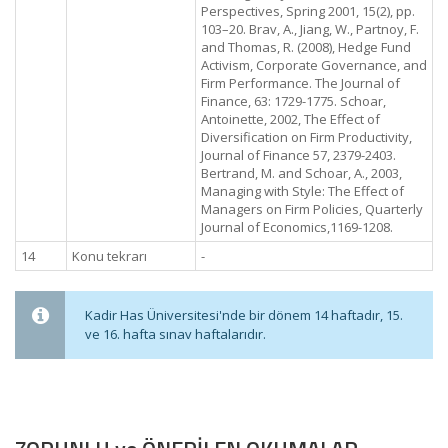
Perspectives, Spring 2001, 15(2), pp.
103–20. Brav, A., Jiang, W., Partnoy, F.
and Thomas, R. (2008), Hedge Fund
Activism, Corporate Governance, and
Firm Performance. The Journal of
Finance, 63: 1729-1775. Schoar,
Antoinette, 2002, The Effect of
Diversification on Firm Productivity,
Journal of Finance 57, 2379-2403.
Bertrand, M. and Schoar, A., 2003,
Managing with Style: The Effect of
Managers on Firm Policies, Quarterly
Journal of Economics,1169-1208.
14
Konu tekrarı
-
Kadir Has Üniversitesi'nde bir dönem 14 haftadır, 15.
ve 16. hafta sınav haftalarıdır.