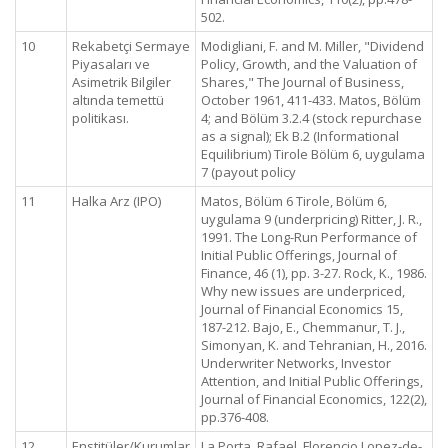
502.
10
Rekabetçi Sermaye
Modigliani, F. and M. Miller, "Dividend
Piyasaları ve
Policy, Growth, and the Valuation of
Asimetrik Bilgiler
Shares," The Journal of Business,
altında temettü
October 1961, 411-433. Matos, Bölüm
politikası.
4; and Bölüm 3.2.4 (stock repurchase
as a signal); Ek B.2 (Informational
Equilibrium) Tirole Bölüm 6, uygulama
7 (payout policy
11
Halka Arz (IPO)
Matos, Bölüm 6 Tirole, Bölüm 6,
uygulama 9 (underpricing) Ritter, J. R.,
1991. The Long-Run Performance of
Initial Public Offerings, Journal of
Finance, 46 (1), pp. 3-27. Rock, K., 1986.
Why new issues are underpriced,
Journal of Financial Economics 15,
187-212. Bajo, E., Chemmanur, T. J.,
Simonyan, K. and Tehranian, H., 2016.
Underwriter Networks, Investor
Attention, and Initial Public Offerings,
Journal of Financial Economics, 122(2),
pp.376-408.
12
Enstitüler/Kurumlar
La Porta, Rafael, Florencio Lopez-de-