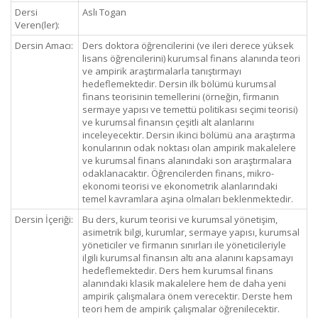
Dersi
Aslı Togan
Veren(ler):
Dersin Amacı:
Ders doktora öğrencilerini (ve ileri derece yüksek
lisans öğrencilerini) kurumsal finans alanında teori
ve ampirik araştırmalarla tanıştırmayı
hedeflemektedir. Dersin ilk bölümü kurumsal
finans teorisinin temellerini (örneğin, firmanın
sermaye yapısı ve temettü politikası seçimi teorisi)
ve kurumsal finansın çeşitli alt alanlarını
inceleyecektir. Dersin ikinci bölümü ana araştırma
konularının odak noktası olan ampirik makalelere
ve kurumsal finans alanındaki son araştırmalara
odaklanacaktır. Öğrencilerden finans, mikro-
ekonomi teorisi ve ekonometrik alanlarındaki
temel kavramlara aşina olmaları beklenmektedir.
Dersin İçeriği:
Bu ders, kurum teorisi ve kurumsal yönetişim,
asimetrik bilgi, kurumlar, sermaye yapısı, kurumsal
yöneticiler ve firmanın sınırları ile yöneticileriyle
ilgili kurumsal finansın altı ana alanını kapsamayı
hedeflemektedir. Ders hem kurumsal finans
alanındaki klasik makalelere hem de daha yeni
ampirik çalışmalara önem verecektir. Derste hem
teori hem de ampirik çalışmalar öğrenilecektir.