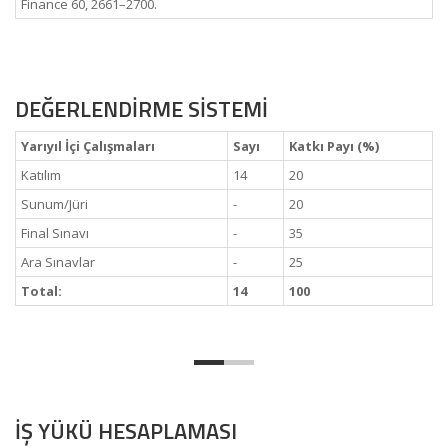
Finance 60, 2661–2700.
DEĞERLENDİRME SİSTEMİ
Yarıyıl İçi Çalışmaları
Sayı
Katkı Payı (%)
Katılım
14
20
Sunum/Jüri
-
20
Final Sınavı
-
35
Ara Sınavlar
-
25
Total:
14
100
İŞ YÜKÜ HESAPLAMASI