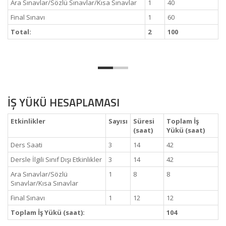
Ara Sınavlar/Sözlü Sınavlar/Kısa Sınavlar
1
40
Final Sınavı
1
60
Total:
2
100
İŞ YÜKÜ HESAPLAMASI
Etkinlikler
Sayısı
Süresi
Toplam İş
(saat)
Yükü (saat)
Ders Saati
3
14
42
Dersle İlgili Sınıf Dışı Etkinlikler
3
14
42
Ara Sınavlar/Sözlü
1
8
8
Sınavlar/Kısa Sınavlar
Final Sınavı
1
12
12
Toplam İş Yükü (saat):
104