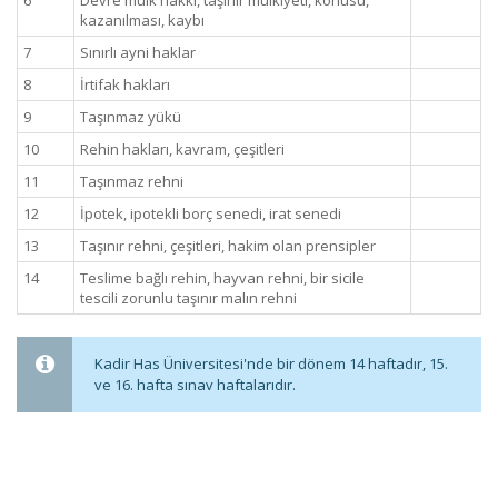
6
Devre mülk hakkı, taşınır mülkiyeti, konusu,
kazanılması, kaybı
7
Sınırlı ayni haklar
8
İrtifak hakları
9
Taşınmaz yükü
10
Rehin hakları, kavram, çeşitleri
11
Taşınmaz rehni
12
İpotek, ipotekli borç senedi, irat senedi
13
Taşınır rehni, çeşitleri, hakim olan prensipler
14
Teslime bağlı rehin, hayvan rehni, bir sicile
tescili zorunlu taşınır malın rehni
Kadir Has Üniversitesi'nde bir dönem 14 haftadır, 15.
ve 16. hafta sınav haftalarıdır.