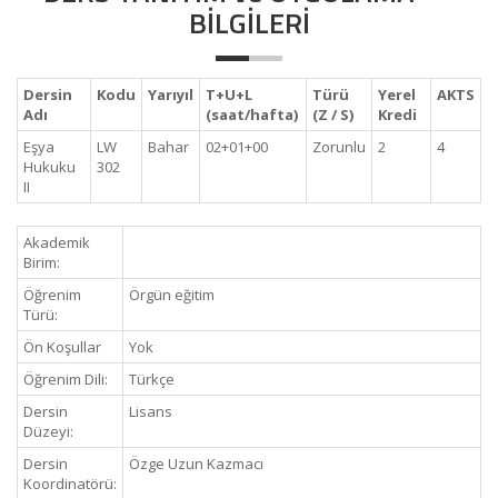
BİLGİLERİ
Dersin
Kodu
Yarıyıl
T+U+L
Türü
Yerel
AKTS
Adı
(saat/hafta)
(Z / S)
Kredi
Eşya
LW
Bahar
02+01+00
Zorunlu
2
4
Hukuku
302
II
Akademik
Birim:
Öğrenim
Örgün eğitim
Türü:
Ön Koşullar
Yok
Öğrenim Dili:
Türkçe
Dersin
Lisans
Düzeyi:
Dersin
Özge Uzun Kazmacı
Koordinatörü: