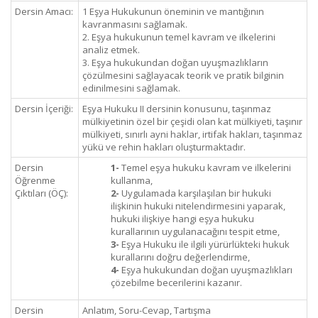
Dersin Amacı:
1 Eşya Hukukunun öneminin ve mantığının
kavranmasını sağlamak.
2. Eşya hukukunun temel kavram ve ilkelerini
analiz etmek.
3. Eşya hukukundan doğan uyuşmazlıkların
çözülmesini sağlayacak teorik ve pratik bilginin
edinilmesini sağlamak.
Dersin İçeriği:
Eşya Hukuku II dersinin konusunu, taşınmaz
mülkiyetinin özel bir çeşidi olan kat mülkiyeti, taşınır
mülkiyeti, sınırlı ayni haklar, irtifak hakları, taşınmaz
yükü ve rehin hakları oluşturmaktadır.
Dersin
1-
Temel eşya hukuku kavram ve ilkelerini
Öğrenme
kullanma,
Çıktıları (ÖÇ):
2-
Uygulamada karşılaşılan bir hukuki
ilişkinin hukuki nitelendirmesini yaparak,
hukuki ilişkiye hangi eşya hukuku
kurallarının uygulanacağını tespit etme,
3-
Eşya Hukuku ile ilgili yürürlükteki hukuk
kurallarını doğru değerlendirme,
4-
Eşya hukukundan doğan uyuşmazlıkları
çözebilme becerilerini kazanır.
Dersin
Anlatım, Soru-Cevap, Tartışma