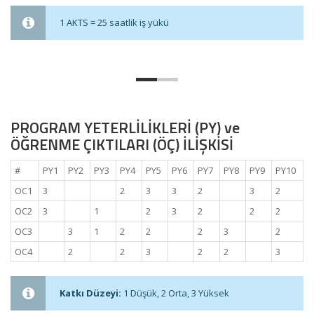
1 AKTS = 25 saatlik iş yükü
PROGRAM YETERLİLİKLERİ (PY) ve
ÖĞRENME ÇIKTILARI (ÖÇ) İLİŞKİSİ
#
PY1
PY2
PY3
PY4
PY5
PY6
PY7
PY8
PY9
PY10
OC1
3
2
3
3
2
3
2
OC2
3
1
2
3
2
2
2
OC3
3
1
2
2
2
3
2
OC4
2
2
3
2
2
3
Katkı Düzeyi:
1 Düşük, 2 Orta, 3 Yüksek