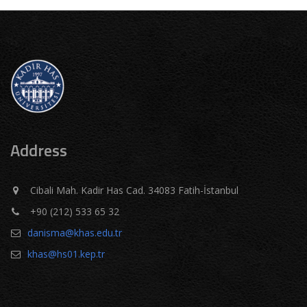
Address
Cibali Mah. Kadir Has Cad. 34083 Fatih-İstanbul
+90 (212) 533 65 32
danisma@khas.edu.tr
khas@hs01.kep.tr