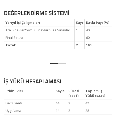
DEĞERLENDİRME SİSTEMİ
Yarıyıl İçi Çalışmaları
Sayı
Katkı Payı (%)
Ara Sınavlar/Sözlü Sınavlar/Kısa Sınavlar
1
40
Final Sınavı
1
60
Total:
2
100
İŞ YÜKÜ HESAPLAMASI
Etkinlikler
Sayısı
Süresi
Toplam İş
(saat)
Yükü (saat)
Ders Saati
14
3
42
Uygulama
14
2
28