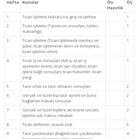
Hafta
Konular
Ön
ÖÇ
Hazırlık
1
Ticari İşletme Hukuku'na giriş ve tarihçe
1
2
Ticari işletme (Tanımı ve unsurları, türleri,
1
malvarlığı)
3
Ticari işletme (Ticari işletmede merkez ve
1
şube, ticari işletmenin devri ve birleşmesi,
ticari işletme rehni)
4
Ticari iş ve sonuçları (Adi iş- ticari iş
1
ayrımının önemi, ticari işin ölçütleri, ticari
işlere bağlı sonuçlar), ticari hükümler, ticari
yargı
5
Tacir sıfatı ve tacir olmanın sonuçları
2
6
Gerçek ve tüzel kişi tacir ayrımı ve buna
2
bağlanan hukuki sonuçlar
7
Gerçek ve tüzel kişilere ait ticaret unvanı,
3
işletme adı, haksız rekabet
8
Ticari defterler, ticaret sicili
5
9
Tacir yardımcıları (Bağımlı tacir yardımcıları:
4