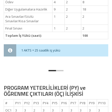
Ödev
4
2
8
Diğer Uygulamalara Hazırlık
9
2
18
Ara Sınavlar/Sözlü
1
2
2
Sınavlar/Kısa Sınavlar
Final Sınavı
1
2
2
Toplam İş Yükü (saat):
100
1 AKTS = 25 saatlik iş yükü
PROGRAM YETERLİLİKLERİ (PY) ve
ÖĞRENME ÇIKTILARI (ÖÇ) İLİŞKİSİ
#
PY1
PY2
PY3
PY4
PY5
PY6
PY7
PY8
PY9
PY10
OC1
3
3
2
3
3
3
3
3
3
3