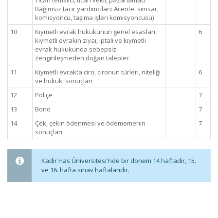
Ticari temsilci, ticari vekil, pazarlamacı
Bağımsız tacir yardımcıları: Acente, simsar,
komisyoncu, taşıma işleri komisyoncusu)
10
Kıymetli evrak hukukunun genel esasları,
6
kıymetli evrakın ziyaı, iptali ve kıymetli
evrak hukukunda sebepsiz
zenginleşmeden doğan talepler
11
Kıymetli evrakta ciro, cironun türleri, niteliği
6
ve hukuki sonuçları
12
Poliçe
7
13
Bono
7
14
Çek, çekin ödenmesi ve ödememenin
7
sonuçları
Kadir Has Üniversitesi'nde bir dönem 14 haftadır, 15.
ve 16. hafta sınav haftalarıdır.