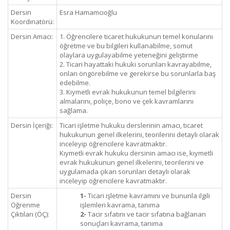
Dersin
Esra Hamamcıoğlu
Koordinatörü:
Dersin Amacı:
1. Öğrencilere ticaret hukukunun temel konularını
öğretme ve bu bilgileri kullanabilme, somut
olaylara uygulayabilme yeteneğini geliştirme
2. Ticari hayattaki hukuki sorunları kavrayabilme,
onları öngörebilme ve gerekirse bu sorunlarla baş
edebilme.
3. Kıymetli evrak hukukunun temel bilgilerini
almalarını, poliçe, bono ve çek kavramlarını
sağlama.
Dersin İçeriği:
Ticari işletme hukuku derslerinin amacı, ticaret
hukukunun genel ilkelerini, teorilerini detaylı olarak
inceleyip öğrencilere kavratmaktır.
Kıymetli evrak hukuku dersinin amacı ise, kıymetli
evrak hukukunun genel ilkelerini, teorilerini ve
uygulamada çıkan sorunları detaylı olarak
inceleyip öğrencilere kavratmaktır.
Dersin
1-
Ticari işletme kavramını ve bununla ilgili
Öğrenme
işlemleri kavrama, tanıma
Çıktıları (ÖÇ):
2-
Tacir sıfatını ve tacir sıfatına bağlanan
sonuçları kavrama, tanıma