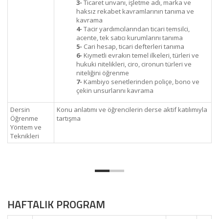
3-
Ticaret unvanı, işletme adı, marka ve
haksız rekabet kavramlarının tanıma ve
kavrama
4-
Tacir yardımcılarından ticari temsilci,
acente, tek satıcı kurumlarını tanıma
5-
Cari hesap, ticari defterleri tanıma
6-
Kıymetli evrakın temel ilkeleri, türleri ve
hukuki nitelikleri, ciro, cironun türleri ve
niteliğini öğrenme
7-
Kambiyo senetlerinden poliçe, bono ve
çekin unsurlarını kavrama
Dersin
Konu anlatımı ve öğrencilerin derse aktif katılımıyla
Öğrenme
tartışma
Yöntem ve
Teknikleri
HAFTALIK PROGRAM