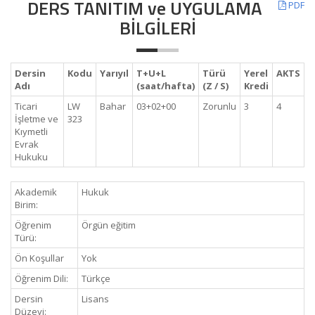
DERS TANITIM ve UYGULAMA
PDF
BİLGİLERİ
Dersin
Kodu
Yarıyıl
T+U+L
Türü
Yerel
AKTS
Adı
(saat/hafta)
(Z / S)
Kredi
Ticari
LW
Bahar
03+02+00
Zorunlu
3
4
İşletme ve
323
Kıymetli
Evrak
Hukuku
Akademik
Hukuk
Birim:
Öğrenim
Örgün eğitim
Türü:
Ön Koşullar
Yok
Öğrenim Dili:
Türkçe
Dersin
Lisans
Düzeyi: