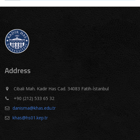
Address
Cibali Mah. Kadir Has Cad. 34083 Fatih-İstanbul
+90 (212) 533 65 32
danisma@khas.edu.tr
khas@hs01.kep.tr