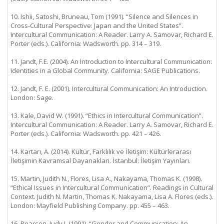
10. Ishii, Satoshi, Bruneau, Tom (1991). “Silence and Silences in
Cross-Cultural Perspective: Japan and the United States”.
Intercultural Communication: A Reader. Larry A. Samovar, Richard E.
Porter (eds.). California: Wadsworth. pp. 314 – 319.
11. Jandt, F.E. (2004). An Introduction to Intercultural Communication:
Identities in a Global Community. California: SAGE Publications.
12. Jandt, F. E. (2001). Intercultural Communication: An Introduction.
London: Sage.
13. Kale, David W. (1991). “Ethics in Intercultural Communication”.
Intercultural Communication: A Reader. Larry A. Samovar, Richard E.
Porter (eds.). California: Wadsworth. pp. 421 – 426.
14. Kartarı, A. (2014). Kültür, Farklılık ve İletişim: Kültürlerarası
İletişimin Kavramsal Dayanakları. İstanbul: İletişim Yayınları.
15. Martin, Judith N., Flores, Lisa A., Nakayama, Thomas K. (1998).
“Ethical Issues in Intercultural Communication”. Readings in Cultural
Context. Judith N. Martin, Thomas K. Nakayama, Lisa A. Flores (eds.).
London: Mayfield Publishing Company. pp. 455 – 463.
16. Pearson, Judy J. (1991). “Gender and Communication: An