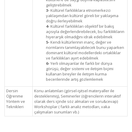
geliştirebilmek
3-
Kültürel farklılıklara etnomerkezci
yaklaşımdan kültürel göreli bir yaklaşıma
doğru ilerleyebilmek
4-
Kültürel farklılıkları objektif bir bakış
açısıyla değerlendirebilecek, bu farklılıkların
hiyerarşik olmadığını idrak edebilmek
5-
Kendi kültürlerinin inanç, değer ve
normlarını tanımlayabilecek bunu yaparken
dominant kültürel modellerdeki ortaklıklar
ve farklılıkları ayırt edebilmek
6-
Yerli olmayanlar ile farklı bir dünya
görüşü, değer sistemi ve iletişim biçimi
kullanan bireyler ile iletişim kurma
becerilerinde artış gözlemlemek
Dersin
Konu anlatımları (görsel-işitsel materyaller ile
Öğrenme
desteklenmiş), Seminerler (öğrencilerin interaktif
Yöntem ve
olarak ders içinde söz almaları ve soru&cevap)
Teknikleri
Workshoplar ( farklı analiz metodları, vaka
çalışmaları sunumları vb.)