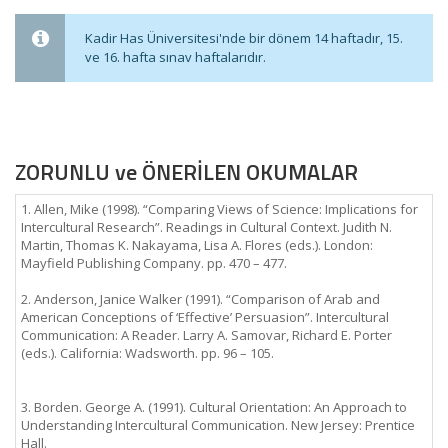
Kadir Has Üniversitesi'nde bir dönem 14 haftadır, 15.
ve 16. hafta sınav haftalarıdır.
ZORUNLU ve ÖNERİLEN OKUMALAR
1. Allen, Mike (1998). “Comparing Views of Science: Implications for
Intercultural Research”. Readings in Cultural Context. Judith N.
Martin, Thomas K. Nakayama, Lisa A. Flores (eds.). London:
Mayfield Publishing Company. pp. 470 – 477.
2. Anderson, Janice Walker (1991). “Comparison of Arab and
American Conceptions of ‘Effective’ Persuasion”. Intercultural
Communication: A Reader. Larry A. Samovar, Richard E. Porter
(eds.). California: Wadsworth. pp. 96 – 105.
3. Borden. George A. (1991). Cultural Orientation: An Approach to
Understanding Intercultural Communication. New Jersey: Prentice
Hall.