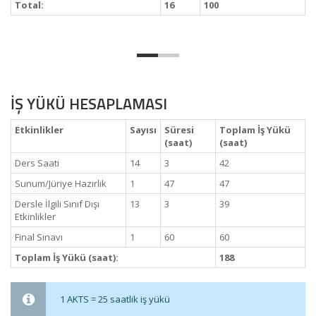
Total:
16
100
İŞ YÜKÜ HESAPLAMASI
Etkinlikler
Sayısı
Süresi
Toplam İş Yükü
(saat)
(saat)
Ders Saati
14
3
42
Sunum/Jüriye Hazırlık
1
47
47
Dersle İlgili Sınıf Dışı
13
3
39
Etkinlikler
Final Sınavı
1
60
60
Toplam İş Yükü (saat):
188
1 AKTS = 25 saatlik iş yükü