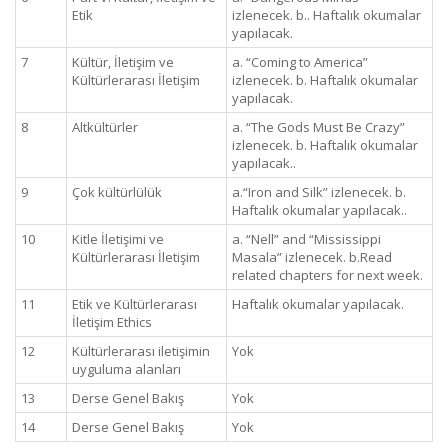
Etik
izlenecek. b.. Haftalık okumalar
yapılacak.
7
Kültür, İletişim ve
a. “Coming to America”
Kültürlerarası İletişim
izlenecek. b. Haftalık okumalar
yapılacak.
8
Altkültürler
a. “The Gods Must Be Crazy”
izlenecek. b. Haftalık okumalar
yapılacak..
9
Çok kültürlülük
a.“Iron and Silk” izlenecek. b.
Haftalık okumalar yapılacak..
10
Kitle İletişimi ve
a. “Nell” and “Mississippi
Kültürlerarası İletişim
Masala” izlenecek. b.Read
related chapters for next week.
11
Etik ve Kültürlerarası
Haftalık okumalar yapılacak.
İletişim Ethics
12
Kültürlerarası iletişimin
Yok
uyguluma alanları
13
Derse Genel Bakış
Yok
14
Derse Genel Bakış
Yok