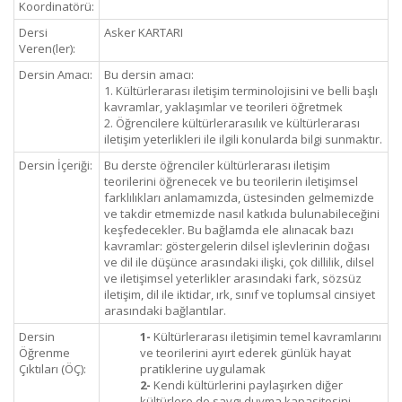
Koordinatörü:
Dersi
Asker KARTARI
Veren(ler):
Dersin Amacı:
Bu dersin amacı:
1. Kültürlerarası iletişim terminolojisini ve belli başlı
kavramlar, yaklaşımlar ve teorileri öğretmek
2. Öğrencilere kültürlerarasılık ve kültürlerarası
iletişim yeterlikleri ile ilgili konularda bilgi sunmaktır.
Dersin İçeriği:
Bu derste öğrenciler kültürlerarası iletişim
teorilerini öğrenecek ve bu teorilerin iletişimsel
farklılıkları anlamamızda, üstesinden gelmemizde
ve takdir etmemizde nasıl katkıda bulunabileceğini
keşfedecekler. Bu bağlamda ele alınacak bazı
kavramlar: göstergelerin dilsel işlevlerinin doğası
ve dil ile düşünce arasındaki ilişki, çok dillilik, dilsel
ve iletişimsel yeterlikler arasındaki fark, sözsüz
iletişim, dil ile iktidar, ırk, sınıf ve toplumsal cinsiyet
arasındaki bağlantılar.
Dersin
1-
Kültürlerarası iletişimin temel kavramlarını
Öğrenme
ve teorilerini ayırt ederek günlük hayat
Çıktıları (ÖÇ):
pratiklerine uygulamak
2-
Kendi kültürlerini paylaşırken diğer
kültürlere de saygı duyma kapasitesini