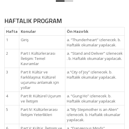
HAFTALIK PROGRAM
Hafta
Konular
Ön Hazırlık
1
Giriş
a. “Thunderheart" izlenecek. b.
Haftalık okumalar yapılacak.
2
Part I: Kültürlerarası
a. “Stand and Deliver” izlenecek
İletişim: Temel
. b. Haftalık okumalar yapılacak.
Kavramlar
3
Part II: Kültür ve
a.“City of Joy” izlenecek. b.
Farklılaşma: Kültürel
Haftalık okumalar yapılacak.
uçurumu anlamak için
yollar
4
Part III: Kültürel Uçurum
a. “Gung Ho” izlenecek. b.
ve İletişim
Haftalık okumalar yapılacak
5
Part IV: Kültürlerarası
a.“My Stepmother is an Alien”
İletişim Yeterlikleri
izlenecek. b. Haftalık okumalar
yapılacak.
6
Part V: Kültür, İletişim ve
a. “Dangerous Minds”