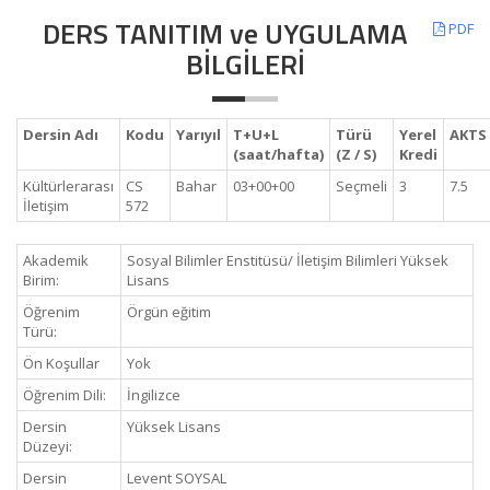
DERS TANITIM ve UYGULAMA
PDF
BİLGİLERİ
Dersin Adı
Kodu
Yarıyıl
T+U+L
Türü
Yerel
AKTS
(saat/hafta)
(Z / S)
Kredi
Kültürlerarası
CS
Bahar
03+00+00
Seçmeli
3
7.5
İletişim
572
Akademik
Sosyal Bilimler Enstitüsü/ İletişim Bilimleri Yüksek
Birim:
Lisans
Öğrenim
Örgün eğitim
Türü:
Ön Koşullar
Yok
Öğrenim Dili:
İngilizce
Dersin
Yüksek Lisans
Düzeyi:
Dersin
Levent SOYSAL