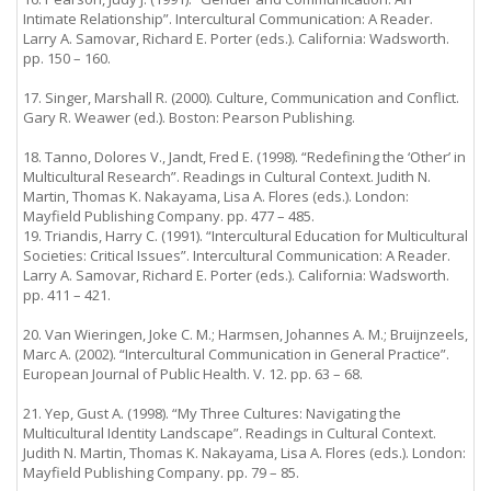
Intimate Relationship”. Intercultural Communication: A Reader.
Larry A. Samovar, Richard E. Porter (eds.). California: Wadsworth.
pp. 150 – 160.
17. Singer, Marshall R. (2000). Culture, Communication and Conflict.
Gary R. Weawer (ed.). Boston: Pearson Publishing.
18. Tanno, Dolores V., Jandt, Fred E. (1998). “Redefining the ‘Other’ in
Multicultural Research”. Readings in Cultural Context. Judith N.
Martin, Thomas K. Nakayama, Lisa A. Flores (eds.). London:
Mayfield Publishing Company. pp. 477 – 485.
19. Triandis, Harry C. (1991). “Intercultural Education for Multicultural
Societies: Critical Issues”. Intercultural Communication: A Reader.
Larry A. Samovar, Richard E. Porter (eds.). California: Wadsworth.
pp. 411 – 421.
20. Van Wieringen, Joke C. M.; Harmsen, Johannes A. M.; Bruijnzeels,
Marc A. (2002). “Intercultural Communication in General Practice”.
European Journal of Public Health. V. 12. pp. 63 – 68.
21. Yep, Gust A. (1998). “My Three Cultures: Navigating the
Multicultural Identity Landscape”. Readings in Cultural Context.
Judith N. Martin, Thomas K. Nakayama, Lisa A. Flores (eds.). London:
Mayfield Publishing Company. pp. 79 – 85.