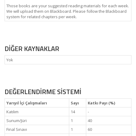
Those books are your suggested reading materials for each week.
We will upload them on Blackboard. Please follow the Blackboard
system for related chapters per week.
DİĞER KAYNAKLAR
Yok
DEĞERLENDİRME SİSTEMİ
Yarıyıl İçi Çalışmaları
Sayı
Katkı Payı (%)
Katılım
14
-
Sunum/Jüri
1
40
Final Sınavı
1
60