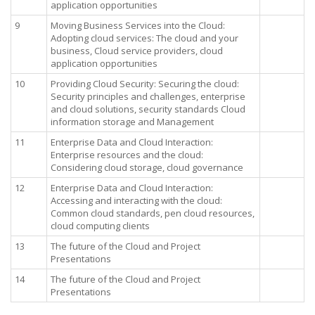
application opportunities
9
Moving Business Services into the Cloud:
Adopting cloud services: The cloud and your
business, Cloud service providers, cloud
application opportunities
10
Providing Cloud Security: Securing the cloud:
Security principles and challenges, enterprise
and cloud solutions, security standards Cloud
information storage and Management
11
Enterprise Data and Cloud Interaction:
Enterprise resources and the cloud:
Considering cloud storage, cloud governance
12
Enterprise Data and Cloud Interaction:
Accessing and interacting with the cloud:
Common cloud standards, pen cloud resources,
cloud computing clients
13
The future of the Cloud and Project
Presentations
14
The future of the Cloud and Project
Presentations