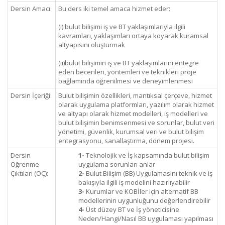
Dersin Amacı:
Bu ders iki temel amaca hizmet eder:
(i) bulut bilişimi iş ve BT yaklaşımlarıyla ilgili
kavramları, yaklaşımları ortaya koyarak kuramsal
altyapısını oluşturmak
(ii)bulut bilişimin iş ve BT yaklaşımlarını entegre
eden becerileri, yöntemleri ve teknikleri proje
bağlamında öğrenilmesi ve deneyimlenmesi
Dersin İçeriği:
Bulut bilişimin özellikleri, mantıksal çerçeve, hizmet
olarak uygulama platformları, yazılım olarak hizmet
ve altyapı olarak hizmet modelleri, iş modelleri ve
bulut bilişimin benimsenmesi ve sorunlar, bulut veri
yönetimi, güvenlik, kurumsal veri ve bulut bilişim
entegrasyonu, sanallaştırma, dönem projesi.
Dersin
1-
Teknolojik ve İş kapsamında bulut bilişim
Öğrenme
uygulama sorunları anlar
Çıktıları (ÖÇ):
2-
Bulut Bilişim (BB) Uygulamasını teknik ve iş
bakışıyla ilgili iş modelini hazırlıyabilir
3-
Kurumlar ve KOBİler için alternatif BB
modellerinin uygunluğunu değerlendirebilir
4-
Üst düzey BT ve İş yöneticisine
Neden/Hangi/Nasıl BB uygulaması yapılması