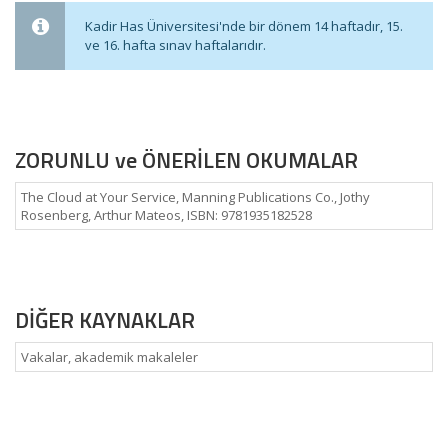
Kadir Has Üniversitesi'nde bir dönem 14 haftadır, 15.
ve 16. hafta sınav haftalarıdır.
ZORUNLU ve ÖNERİLEN OKUMALAR
The Cloud at Your Service, Manning Publications Co., Jothy
Rosenberg, Arthur Mateos, ISBN: 9781935182528
DİĞER KAYNAKLAR
Vakalar, akademik makaleler