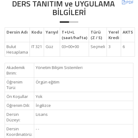
DERS TANITIM ve UYGULAMA
PDF
BİLGİLERİ
Dersin Adı
Kodu
Yarıyıl
T+U+L
Türü
Yerel
AKTS
(saat/hafta)
(Z / S)
Kredi
Bulut
IT 321
Güz
03+00+00
Seçmeli
3
6
Hesaplama
Akademik
Yönetim Bilişim Sistemleri
Birim:
Öğrenim
Örgün eğitim
Türü:
Ön Koşullar
Yok
Öğrenim Dili:
İngilizce
Dersin
Lisans
Düzeyi:
Dersin
- -
Koordinatörü: