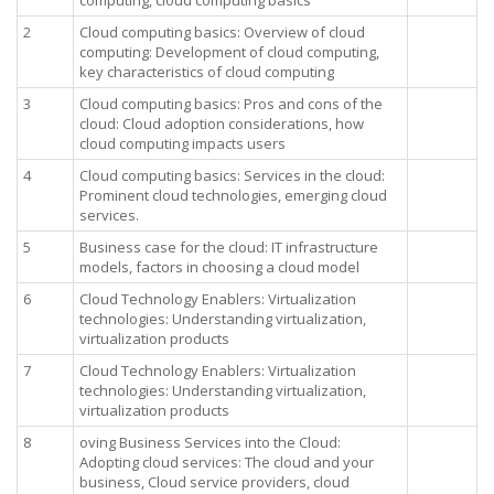
computing, cloud computing basics
2
Cloud computing basics: Overview of cloud
computing: Development of cloud computing,
key characteristics of cloud computing
3
Cloud computing basics: Pros and cons of the
cloud: Cloud adoption considerations, how
cloud computing impacts users
4
Cloud computing basics: Services in the cloud:
Prominent cloud technologies, emerging cloud
services.
5
Business case for the cloud: IT infrastructure
models, factors in choosing a cloud model
6
Cloud Technology Enablers: Virtualization
technologies: Understanding virtualization,
virtualization products
7
Cloud Technology Enablers: Virtualization
technologies: Understanding virtualization,
virtualization products
8
oving Business Services into the Cloud:
Adopting cloud services: The cloud and your
business, Cloud service providers, cloud