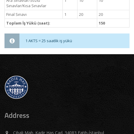
Ara Sınavlar/Sözlü
1
10
10
Sınavlar/Kısa Sınavlar
Final Sınavı
1
20
20
Toplam İş Yükü (saat):
150
1 AKTS = 25 saatlik iş yükü
Address
Cibali Mah. Kadir Has Cad. 34083 Fatih-İstanbul