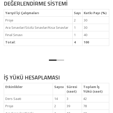
DEĞERLENDİRME SİSTEMİ
Yarıyıl İçi Çalışmaları
Sayı
Katkı Payı (%)
Proje
2
30
Ara Sınavlar/Sözlü Sınavlar/Kısa Sınavlar
1
30
Final Sınavı
1
40
Total:
4
100
İŞ YÜKÜ HESAPLAMASI
Etkinlikler
Sayısı
Süresi
Toplam İş
(saat)
Yükü (saat)
Ders Saati
14
3
42
Proje
2
39
78