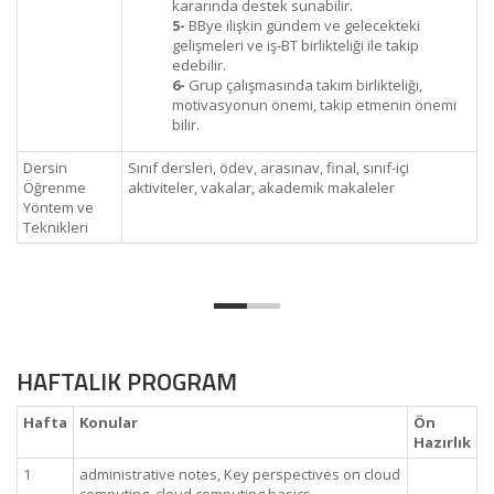
kararında destek sunabilir.
5-
BBye ilişkin gündem ve gelecekteki
gelişmeleri ve iş-BT birlikteliği ile takip
edebilir.
6-
Grup çalışmasında takım birlikteliği,
motivasyonun önemi, takip etmenin önemi
bilir.
Dersin
Sınıf dersleri, ödev, arasınav, final, sınıf-içi
Öğrenme
aktiviteler, vakalar, akademik makaleler
Yöntem ve
Teknikleri
HAFTALIK PROGRAM
Hafta
Konular
Ön
Hazırlık
1
administrative notes, Key perspectives on cloud