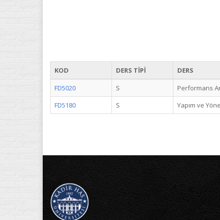
KOD
DERS TİPİ
DERS
FD5020
S
Performans Ar
FD5180
S
Yapım ve Yöne