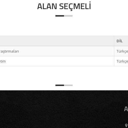
ALAN SEÇMELI
DİL
aştırmaları
Türkç
tim
Türkç
A