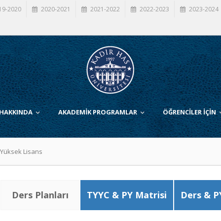
19-2020
2020-2021
2021-2022
2022-2023
2023-2024
 HAKKINDA
AKADEMİK PROGRAMLAR
ÖĞRENCİLER İÇİN
 Yüksek Lisans
Ders Planları
TYYC & PY Matrisi
Ders & P