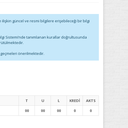
işkin güncel ve resmi bilgilere erişebileceği bir bilgi
ilgi Sistemi’nde tanımlanan kurallar doğrultusunda
rütülmektedir.
e geçmeleri önerilmektedir.
T
U
L
KREDİ
AKTS
00
00
00
0
0