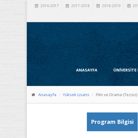
2016-2017
2017-2018
2018-2019
20
ANASAYFA
ÜNİVERSİTE
Anasayfa
Yüksek Lisans
Film ve Drama (Tezsiz)
Program Bilgisi