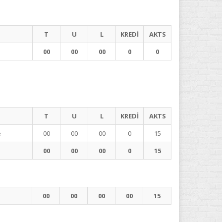
T
U
L
KREDİ
AKTS
00
00
00
0
0
T
U
L
KREDİ
AKTS
e
00
00
00
0
15
00
00
00
0
15
00
00
00
00
15