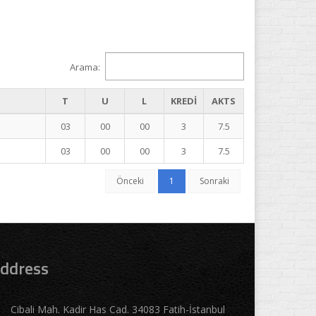
Arama:
T
U
L
KREDİ
AKTS
e
03
00
00
3
7.5
e
03
00
00
3
7.5
Önceki
1
Sonraki
ddress
Cibali Mah. Kadir Has Cad. 34083 Fatih-İstanbul