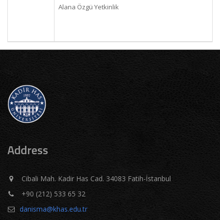
Alana Özgü Yetkinlik
Address
Cibali Mah. Kadir Has Cad. 34083 Fatih-İstanbul
+90 (212) 533 65 32
danisma@khas.edu.tr