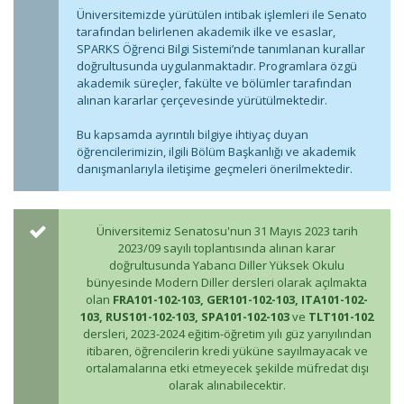
Üniversitemizde yürütülen intibak işlemleri ile Senato
tarafından belirlenen akademik ilke ve esaslar,
SPARKS Öğrenci Bilgi Sistemi’nde tanımlanan kurallar
doğrultusunda uygulanmaktadır. Programlara özgü
akademik süreçler, fakülte ve bölümler tarafından
alınan kararlar çerçevesinde yürütülmektedir.
Bu kapsamda ayrıntılı bilgiye ihtiyaç duyan
öğrencilerimizin, ilgili Bölüm Başkanlığı ve akademik
danışmanlarıyla iletişime geçmeleri önerilmektedir.
Üniversitemiz Senatosu'nun 31 Mayıs 2023 tarih
2023/09 sayılı toplantısında alınan karar
doğrultusunda Yabancı Diller Yüksek Okulu
bünyesinde Modern Diller dersleri olarak açılmakta
olan
FRA101-102-103, GER101-102-103, ITA101-102-
103, RUS101-102-103, SPA101-102-103
ve
TLT101-102
dersleri, 2023-2024 eğitim-öğretim yılı güz yarıyılından
itibaren, öğrencilerin kredi yüküne sayılmayacak ve
ortalamalarına etki etmeyecek şekilde müfredat dışı
olarak alınabilecektir.