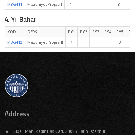
MBG411
Mezuniyet Projesi I
1
3
4. Yıl Bahar
KOD
DERS
PY1
PY2
PY3
PY4
PY5
PY
MBG412
Mezuniyet Projesi II
1
3
Address
Cibali Mah. Kadir Has Cad. 34083 Fatih-İstanbul