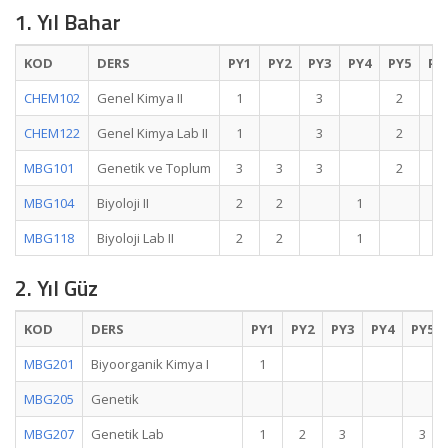
1. Yıl Bahar
KOD
DERS
PY1
PY2
PY3
PY4
PY5
PY
CHEM102
Genel Kimya II
1
3
2
CHEM122
Genel Kimya Lab II
1
3
2
MBG101
Genetik ve Toplum
3
3
3
2
MBG104
Biyoloji II
2
2
1
MBG118
Biyoloji Lab II
2
2
1
2. Yıl Güz
KOD
DERS
PY1
PY2
PY3
PY4
PY5
MBG201
Biyoorganik Kimya I
1
MBG205
Genetik
MBG207
Genetik Lab
1
2
3
3