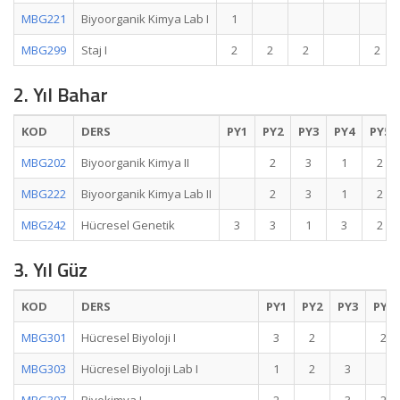
MBG221
Biyoorganik Kimya Lab I
1
MBG299
Staj I
2
2
2
2
2. Yıl Bahar
KOD
DERS
PY1
PY2
PY3
PY4
PY5
MBG202
Biyoorganik Kimya II
2
3
1
2
MBG222
Biyoorganik Kimya Lab II
2
3
1
2
MBG242
Hücresel Genetik
3
3
1
3
2
3. Yıl Güz
KOD
DERS
PY1
PY2
PY3
PY4
MBG301
Hücresel Biyoloji I
3
2
2
MBG303
Hücresel Biyoloji Lab I
1
2
3