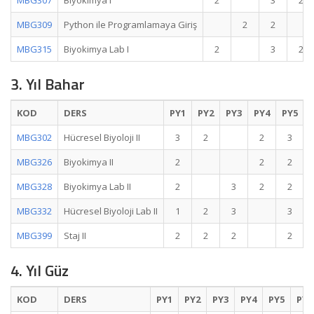
MBG307
Biyokimya I
2
3
2
MBG309
Python ile Programlamaya Giriş
2
2
MBG315
Biyokimya Lab I
2
3
2
3. Yıl Bahar
KOD
DERS
PY1
PY2
PY3
PY4
PY5
MBG302
Hücresel Biyoloji II
3
2
2
3
MBG326
Biyokimya II
2
2
2
MBG328
Biyokimya Lab II
2
3
2
2
MBG332
Hücresel Biyoloji Lab II
1
2
3
3
MBG399
Staj II
2
2
2
2
4. Yıl Güz
KOD
DERS
PY1
PY2
PY3
PY4
PY5
PY6