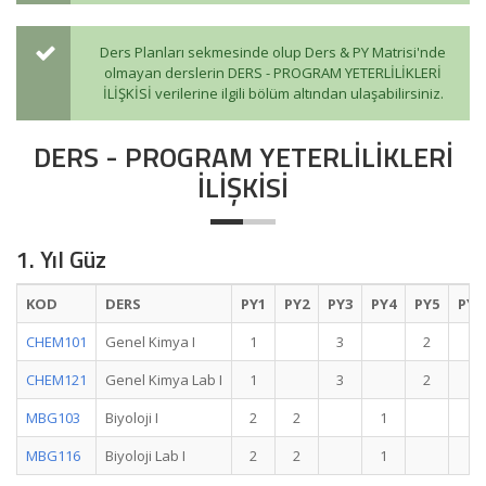
Ders Planları sekmesinde olup Ders & PY Matrisi'nde
olmayan derslerin DERS - PROGRAM YETERLİLİKLERİ
İLİŞKİSİ verilerine ilgili bölüm altından ulaşabilirsiniz.
DERS - PROGRAM YETERLİLİKLERİ
İLİŞKİSİ
1. Yıl Güz
KOD
DERS
PY1
PY2
PY3
PY4
PY5
PY6
CHEM101
Genel Kimya I
1
3
2
CHEM121
Genel Kimya Lab I
1
3
2
MBG103
Biyoloji I
2
2
1
MBG116
Biyoloji Lab I
2
2
1