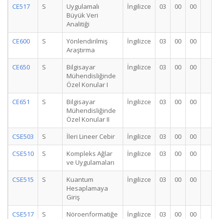
CE517
S
Uygulamalı
İngilizce
03
00
00
3
Büyük Veri
Analitiği
CE600
S
Yönlendirilmiş
İngilizce
03
00
00
3
Araştırma
CE650
S
Bilgisayar
İngilizce
03
00
00
3
Mühendisliğinde
Özel Konular I
CE651
S
Bilgisayar
İngilizce
03
00
00
3
Mühendisliğinde
Özel Konular II
CSE503
S
İleri Lineer Cebir
İngilizce
03
00
00
3
CSE510
S
Kompleks Ağlar
İngilizce
03
00
00
3
ve Uygulamaları
CSE515
S
Kuantum
İngilizce
03
00
00
3
Hesaplamaya
Giriş
CSE517
S
Nöroenformatiğe
İngilizce
03
00
00
3