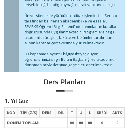
erişebileceği bir bilgi kaynağı olarak yapılandırılmıştır.
Üniversitemizde yürütülen intibak işlemleri ile Senato
tarafından belirlenen akademik ilke ve esaslar,
SPARKS Öğrenci Bilgi Sistemi’nde tanımlanan kurallar
doğrultusunda uygulanmaktadır. Programlara özgü
akademik süreçler, fakülte ve bölümler tarafından
alınan kararlar çerçevesinde yürütülmektedir.
Bu kapsamda ayrıntılı bilgiye ihtiyaç duyan
öğrencilerimizin, ilgili Bölüm Başkanlığı ve akademik
danışmanlarıyla iletişime geçmeleri önerilmektedir.
Ders Planları
1. Yıl Güz
KOD
TİPİ (Z/S)
DERS
DİL
T
U
L
KREDİ
AKTS
DÖNEM TOPLAMI:
00
00
00
0
0