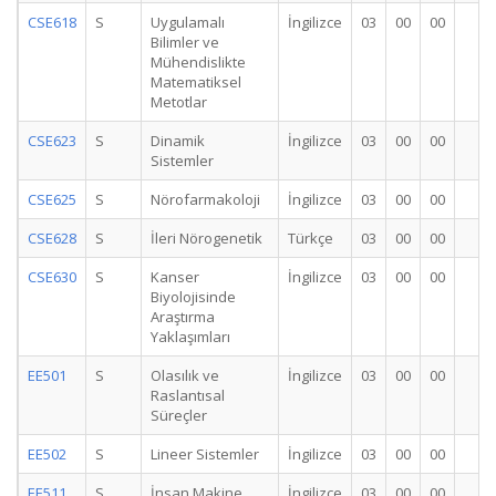
CSE618
S
Uygulamalı
İngilizce
03
00
00
3
Bilimler ve
Mühendislikte
Matematiksel
Metotlar
CSE623
S
Dinamik
İngilizce
03
00
00
3
Sistemler
CSE625
S
Nörofarmakoloji
İngilizce
03
00
00
3
CSE628
S
İleri Nörogenetik
Türkçe
03
00
00
3
CSE630
S
Kanser
İngilizce
03
00
00
3
Biyolojisinde
Araştırma
Yaklaşımları
EE501
S
Olasılık ve
İngilizce
03
00
00
3
Raslantısal
Süreçler
EE502
S
Lineer Sistemler
İngilizce
03
00
00
3
EE511
S
İnsan Makine
İngilizce
03
00
00
3