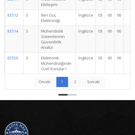
Etkileşimi
EE512
S
İleri Güç
İngilizce
03
00
00
3
Elektroniği
EE514
S
Mühendislik
İngilizce
03
00
00
3
Sistemlerinin
Güvenilirlik
Analizi
EE550
S
Elektronik
İngilizce
03
00
00
3
Mühendisliğinde
Özel Konular I
Önceki
1
2
Sonraki