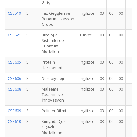
Giriş
CSE519
S
Faz Geçişleri ve
İngilizce
03
00
00
3
Renormalizasyon
Grubu
CSE521
S
Biyolojik
Türkçe
03
00
00
3
Sistemlerde
Kuantum
Modelleri
CSE605
S
Protein
İngilizce
03
00
00
3
Hareketleri
CSE606
S
Nörobiyoloji
İngilizce
03
00
00
3
CSE608
S
Malzeme
İngilizce
03
00
00
3
Tasarımı ve
İnnovasyon
CSE609
S
Polimer Bilimi
İngilizce
03
00
00
3
CSE610
S
Kimyada Çok
İngilizce
03
00
00
3
Ölçekli
Modelleme