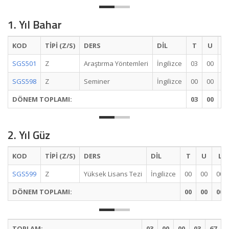
1. Yıl Bahar
KOD
TİPİ (Z/S)
DERS
DİL
T
U
L
SGS501
Z
Araştırma Yöntemleri
İngilizce
03
00
0
SGS598
Z
Seminer
İngilizce
00
00
0
DÖNEM TOPLAMI:
03
00
0
2. Yıl Güz
KOD
TİPİ (Z/S)
DERS
DİL
T
U
L
SGS599
Z
Yüksek Lisans Tezi
İngilizce
00
00
00
DÖNEM TOPLAMI:
00
00
00
TOPLAM:
03
00
00
03
67