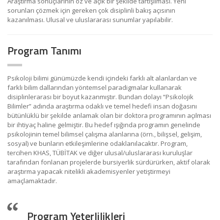
Araştırma sonuçlarının öz ve açık bir şekilde tartışılması. Yeni
sorunları çözmek için gereken çok disiplinli bakış açısının
kazanılması. Ulusal ve uluslararası sunumlar yapılabilir.
Program Tanımı
Psikoloji bilimi günümüzde kendi içindeki farklı alt alanlardan ve
farklı bilim dallarından yöntemsel paradigmalar kullanarak
disiplinlerarası bir boyut kazanmıştır. Bundan dolayı “Psikolojik
Bilimler” adında araştırma odaklı ve temel hedefi insan doğasını
bütünlüklü bir şekilde anlamak olan bir doktora programının açılması
bir ihtiyaç haline gelmiştir. Bu hedef ışığında programın genelinde
psikolojinin temel bilimsel çalışma alanlarına (örn., bilişsel, gelişim,
sosyal) ve bunların etkileşimlerine odaklanılacaktır. Program,
tercihen KHAS, TÜBİTAK ve diğer ulusal/uluslararası kuruluşlar
tarafından fonlanan projelerde bursiyerlik sürdürürken, aktif olarak
araştırma yapacak nitelikli akademisyenler yetiştirmeyi
amaçlamaktadır.
Program Yeterlilikleri