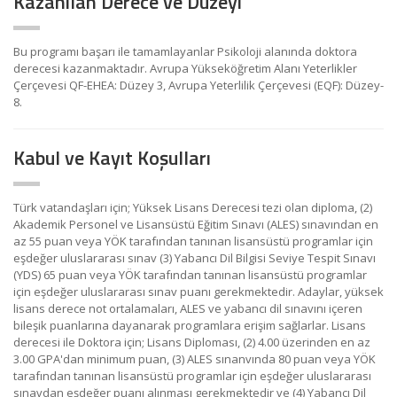
Kazanılan Derece ve Düzeyi
Bu programı başarı ile tamamlayanlar Psikoloji alanında doktora
derecesi kazanmaktadır. Avrupa Yükseköğretim Alanı Yeterlikler
Çerçevesi QF-EHEA: Düzey 3, Avrupa Yeterlilik Çerçevesi (EQF): Düzey-
8.
Kabul ve Kayıt Koşulları
Türk vatandaşları için; Yüksek Lisans Derecesi tezi olan diploma, (2)
Akademik Personel ve Lisansüstü Eğitim Sınavı (ALES) sınavından en
az 55 puan veya YÖK tarafından tanınan lisansüstü programlar için
eşdeğer uluslararası sınav (3) Yabancı Dil Bilgisi Seviye Tespit Sınavı
(YDS) 65 puan veya YÖK tarafından tanınan lisansüstü programlar
için eşdeğer uluslararası sınav puanı gerekmektedir. Adaylar, yüksek
lisans derece not ortalamaları, ALES ve yabancı dil sınavını içeren
bileşik puanlarına dayanarak programlara erişim sağlarlar. Lisans
derecesi ile Doktora için; Lisans Diploması, (2) 4.00 üzerinden en az
3.00 GPA'dan minimum puan, (3) ALES sınanvında 80 puan veya YÖK
tarafından tanınan lisansüstü programlar için eşdeğer uluslararası
sınavdan eşdeğer puanı alınması gerekmektedir ve (4) Yabancı Dil