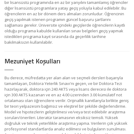
bir lisansüstü programında en az bir yarıyılını tamamlamış öğrenciler
diğer lisansüstü programlara yatay geçiş yoluyla kabul edilebilir. Bu
öğrencilerin en az bir dönem ders almaları zorunludur. Öğrencinin
geçiş yapılmak istenen programın güncel başvuru şartlarını
sağlaması gerekir. Üniversite içindeki geçişlerde öğrencilerin kayıtlı
olduğu programa kabulde kullanılan sınav belgeleri geçiş yapmak
istedikleri programa kayıt sırasında da geçerlilik tarihine
bakılmaksızın kullanılabilir.
Mezuniyet Koşulları
Bu derece, müfredatta yer alan alan ve seçmeli dersleri başarıyla
tamamlayan, Doktora Yeterlik Sınavı'nı geçen, ve bir Doktora Tezi
hazırlayarak, doktora için 240 AKTS veya lisans derecesi ile doktora
için 300 AKTS kazanan ve en az 4.00 üzerinden 3.00 kümülatif not
ortalaması olan öğrencilere verilir. Orijinallik kanıtlarıyla birlikte geniş
bir teori yelpazesini bağımsız ve eleştirel bir şekilde değerlendirme.
Model ve hipotezlerin geliştirilmesi ve/veya test edilebilir araştırma
soruları/önerileri. Literatür taramasının eksiksiz temsili. Yüksek
doğruluk ve teknik yeterlilikle araştırma yapma. Verilerin çok yüksek
profesyonel standartlarda analiz edilmesi ve bulguların sunulması.